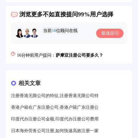
3分钟前用户提问：
注册新加坡公司要求？
浏览更多不如直接提问99%用户选择
6分钟前用户提问：
注册香港公司需要哪些条件？
8分钟前用户提问：
开曼公司财报要审计吗？
当前
16
位顾问在线
极速提问
12分钟前用户提问：
香港公司所得税税率是多少？
16分钟前用户提问：
萨摩亚注册公司要多久？
19分钟前用户提问：
美国公司的流程及费用？
21分钟前用户提问：
注册塞舌尔公司条件有哪些？
相关文章
23分钟前用户提问：
注册英国公司需要多少费用？
注册香港无限公司的特征,注册香港无限公司特
25分钟前用户提问：
塞浦路斯注册公司安全吗？
香港户籍在广东注册公司,香港户籍广东注册公
27分钟前用户提问：
注册BVI公司所需资料和流程？
印度代办注册公司金额,印度代办注册公司费用
31分钟前用户提问：
在迪拜注册公司需要什么条件？
日本海外劳务公司注册,如何快速高效注册一家