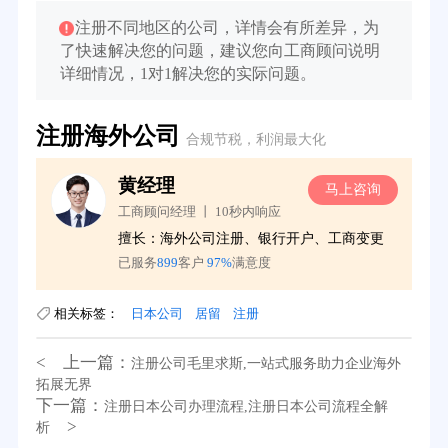
注册不同地区的公司，详情会有所差异，为
了快速解决您的问题，建议您向工商顾问说明
详细情况，1对1解决您的实际问题。
注册海外公司
合规节税，利润最大化
黄经理
询
马上咨询
工商顾问经理 丨 10秒内响应
务
擅长：海外公司注册、银行开户、工商变更
已服务
899
客户
97%
满意度
相关标签：
日本公司
居留
注册
< 上一篇：
注册公司毛里求斯,一站式服务助力企业海外
拓展无界
下一篇：
注册日本公司办理流程,注册日本公司流程全解
39分钟前用户提问：
在英国可以注册空壳公司吗？
>
析