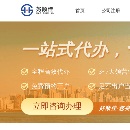
首页
公司注册
一站式代办，
全程高效代办
3~7天领
免费预约开户
足不出户
立即咨询办理
好顺佳-您