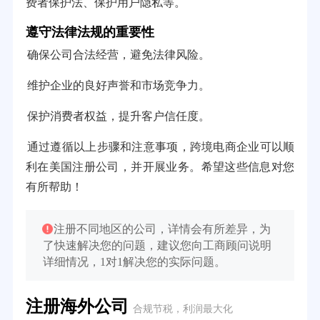
费者保护法、保护用户隐私等。
遵守法律法规的重要性
确保公司合法经营，避免法律风险。
维护企业的良好声誉和市场竞争力。
保护消费者权益，提升客户信任度。
通过遵循以上步骤和注意事项，跨境电商企业可以顺
利在美国注册公司，并开展业务。希望这些信息对您
有所帮助！
注册不同地区的公司，详情会有所差异，为
了快速解决您的问题，建议您向工商顾问说明
详细情况，1对1解决您的实际问题。
注册海外公司
合规节税，利润最大化