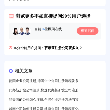
3分钟前用户提问：
注册新加坡公司要求？
浏览更多不如直接提问99%用户选择
6分钟前用户提问：
注册香港公司需要哪些条件？
8分钟前用户提问：
开曼公司财报要审计吗？
当前
16
位顾问在线
极速提问
12分钟前用户提问：
香港公司所得税税率是多少？
16分钟前用户提问：
萨摩亚注册公司要多久？
19分钟前用户提问：
美国公司的流程及费用？
21分钟前用户提问：
注册塞舌尔公司条件有哪些？
相关文章
23分钟前用户提问：
注册英国公司需要多少费用？
德国企业公司注册,德国企业公司注册流程及条
25分钟前用户提问：
塞浦路斯注册公司安全吗？
代办新加坡公司注册,快速代办新加坡公司注册
27分钟前用户提问：
注册BVI公司所需资料和流程？
非美国的公司怎么注册,全球企业注册方法与策
31分钟前用户提问：
在迪拜注册公司需要什么条件？
越南公司如何注册公司,越南公司注册流程优化