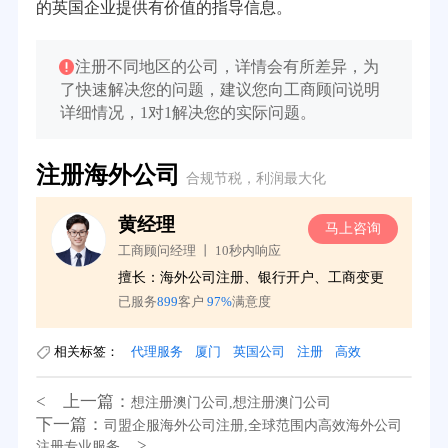
的英国企业提供有价值的指导信息。
注册不同地区的公司，详情会有所差异，为
了快速解决您的问题，建议您向工商顾问说明
详细情况，1对1解决您的实际问题。
注册海外公司
合规节税，利润最大化
黄经理
询
马上咨询
工商顾问经理 丨 10秒内响应
务
擅长：海外公司注册、银行开户、工商变更
已服务
899
客户
97%
满意度
相关标签：
代理服务
厦门
英国公司
注册
高效
< 上一篇：
想注册澳门公司,想注册澳门公司
下一篇：
司盟企服海外公司注册,全球范围内高效海外公司
39分钟前用户提问：
在英国可以注册空壳公司吗？
>
注册专业服务