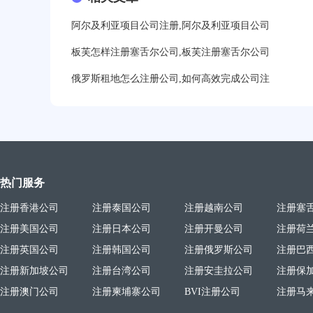
21分钟前用户提问：
注册塞舌尔公司条件有哪些？
阿尔及利亚项目公司注册,阿尔及利亚项目公司
23分钟前用户提问：
注册英国公司需要多少费用？
板芙怎样注册塞舌尔公司,板芙注册塞舌尔公司
俄罗斯租地怎么注册公司,如何高效完成公司注
25分钟前用户提问：
塞浦路斯注册公司安全吗？
27分钟前用户提问：
注册BVI公司所需资料和流程？
31分钟前用户提问：
在迪拜注册公司需要什么条件？
32分钟前用户提问：
注册美国公司详细流程有？
热门服务
35分钟前用户提问：
怎么注册新加坡公司？
注册香港公司
注册泰国公司
注册越南公司
注册塞
37分钟前用户提问：
在美国注册公司选择哪个州比较
注册美国公司
注册日本公司
注册开曼公司
注册荷
39分钟前用户提问：
在英国可以注册空壳公司吗？
注册英国公司
注册韩国公司
注册俄罗斯公司
注册巴
注册新加坡公司
注册台湾公司
注册安圭拉公司
注册保
3分钟前用户提问：
注册新加坡公司要求？
注册澳门公司
注册柬埔寨公司
BVI注册公司
注册马