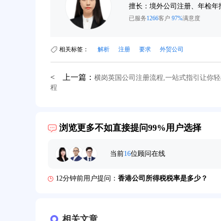
询
擅长：境外公司注册、年检年
已服务
1266
客户
97%
满意度
相关标签：
解析
注册
要求
外贸公司
< 上一篇：
横岗英国公司注册流程,一站式指引让你
程
39分钟前用户提问：
在英国可以注册空壳公司吗？
3分钟前用户提问：
注册新加坡公司要求？
浏览更多不如直接提问99%用户选择
6分钟前用户提问：
注册香港公司需要哪些条件？
当前
16
位顾问在线
8分钟前用户提问：
开曼公司财报要审计吗？
12分钟前用户提问：
香港公司所得税税率是多少？
16分钟前用户提问：
萨摩亚注册公司要多久？
19分钟前用户提问：
相关文章
美国公司的流程及费用？