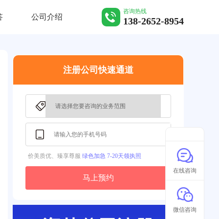
咨询热线
答
公司介绍
138-2652-8954
注册公司快速通道
价美质优、臻享尊服
绿色加急 7-20天领执照
在线咨询
马上预约
微信咨询