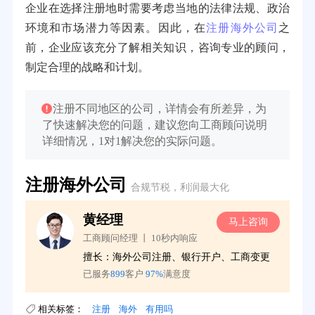
企业在选择注册地时需要考虑当地的法律法规、政治
环境和市场潜力等因素。因此，在
注册海外公司
之
前，企业应该充分了解相关知识，咨询专业的顾问，
制定合理的战略和计划。
注册不同地区的公司，详情会有所差异，为
了快速解决您的问题，建议您向工商顾问说明
39分钟前用户提问：
在英国可以注册空壳公司吗？
详细情况，1对1解决您的实际问题。
3分钟前用户提问：
注册新加坡公司要求？
注册海外公司
合规节税，利润最大化
6分钟前用户提问：
注册香港公司需要哪些条件？
8分钟前用户提问：
开曼公司财报要审计吗？
刘经理
询
马上咨询
工商顾问经理 丨 10秒内响应
12分钟前用户提问：
香港公司所得税税率是多少？
更
擅长：离岸公司注册、做账/审计、税收服务
16分钟前用户提问：
萨摩亚注册公司要多久？
已服务
916
客户
98%
满意度
19分钟前用户提问：
美国公司的流程及费用？
相关标签：
注册
海外
有用吗