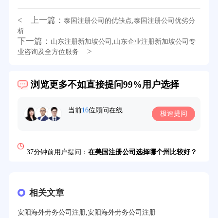
21分钟前用户提问：
注册塞舌尔公司条件有哪些？
< 上一篇：
泰国注册公司的优缺点,泰国注册公司优劣分
23分钟前用户提问：
注册英国公司需要多少费用？
析
下一篇：
山东注册新加坡公司,山东企业注册新加坡公司专
25分钟前用户提问：
塞浦路斯注册公司安全吗？
>
业咨询及全方位服务
27分钟前用户提问：
注册BVI公司所需资料和流程？
浏览更多不如直接提问99%用户选择
31分钟前用户提问：
在迪拜注册公司需要什么条件？
32分钟前用户提问：
注册美国公司详细流程有？
当前
16
位顾问在线
极速提问
35分钟前用户提问：
怎么注册新加坡公司？
37分钟前用户提问：
在美国注册公司选择哪个州比较好？
39分钟前用户提问：
在英国可以注册空壳公司吗？
3分钟前用户提问：
注册新加坡公司要求？
相关文章
安阳海外劳务公司注册,安阳海外劳务公司注册