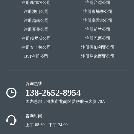
注册新加坡公司
注册台湾公司
注册澳门公司
注册柬埔寨公司
注册越南公司
注册塞舌尔公司
注册开曼公司
注册荷兰公司
注册俄罗斯公司
注册巴西公司
注册安圭拉公司
注册保加利亚公司
BVI注册公司
注册马来西亚公司
咨询热线
138-2652-8954
国内总部：深圳市龙岗区爱联股份大厦 70A
咨询时间
上午 08:30 - 下午 24:00