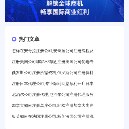
热门文章
怎样在安哥拉注册公司,安哥拉公司注册流程及
注册美国公司哪家不错呢,注册美国公司优选专
俄罗斯公司注册所需资料,俄罗斯公司注册资料
注册日本代理公司,专业顾问助您顺利开启日本
尼泊尔公司注册代理,尼泊尔公司注册代理服务
加拿大如何注册离岸公司,轻松注册加拿大离岸
板芙如何在法国注册公司,板芙法国公司注册流