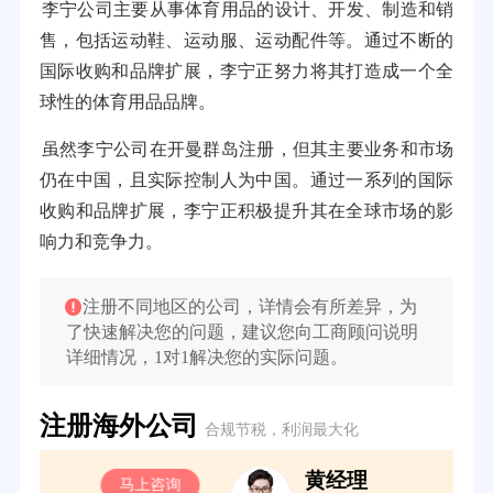
李宁公司主要从事体育用品的设计、开发、制造和销
售，包括运动鞋、运动服、运动配件等。通过不断的
国际收购和品牌扩展，李宁正努力将其打造成一个全
球性的体育用品品牌。
虽然李宁公司在开曼群岛注册，但其主要业务和市场
仍在中国，且实际控制人为中国。通过一系列的国际
收购和品牌扩展，李宁正积极提升其在全球市场的影
响力和竞争力。
注册不同地区的公司，详情会有所差异，为
了快速解决您的问题，建议您向工商顾问说明
详细情况，1对1解决您的实际问题。
注册海外公司
合规节税，利润最大化
黄经理
询
马上咨询