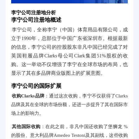
李宁公司注册地分析
李宁公司注册地概述
李宁公司，全称李宁（中国）体育用品有限公司，成
立于1990年，总部位于中国广东省深圳市。根据最新
的信息，李宁公司的控股股东非凡中国已经完成了对
英国鞋履品牌Clarks母公司Clark集团51%股权的收
购。这一举动不仅增强了李宁在全球市场的布局，也
显示了其在多品牌商业版图上的扩展意图。
李宁公司的国际扩展
收购Clarks品牌
：通过这次收购，李宁不仅获得了Clarks
品牌及其在全球的市场份额，还进一步提升了其在国际市
场上的影响力。
其他国际收购
：在此之前，非凡中国还收购了堡狮龙 %
的股份、意大利品牌Amedeo Testoni及其副线，这些收购