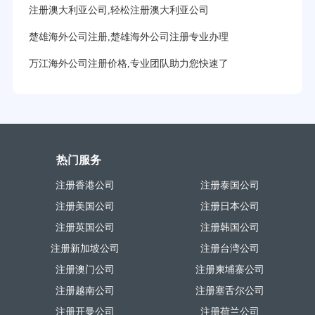
注册澳大利亚公司,轻松注册澳大利亚公司
楚雄海外公司注册,楚雄海外公司注册专业办理
万江海外公司注册价格,专业团队助力您快速了
热门服务
注册香港公司
注册泰国公司
注册美国公司
注册日本公司
注册英国公司
注册韩国公司
注册新加坡公司
注册台湾公司
注册澳门公司
注册柬埔寨公司
注册越南公司
注册塞舌尔公司
注册开曼公司
注册荷兰公司