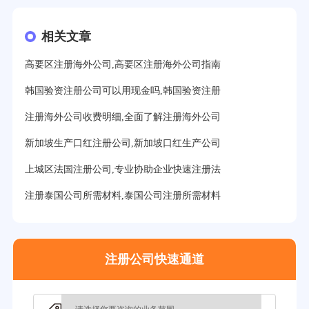
19分钟前用户提问：
美国公司的流程及费用？
相关文章
21分钟前用户提问：
注册塞舌尔公司条件有哪些？
高要区注册海外公司,高要区注册海外公司指南
23分钟前用户提问：
注册英国公司需要多少费用？
韩国验资注册公司可以用现金吗,韩国验资注册
25分钟前用户提问：
塞浦路斯注册公司安全吗？
注册海外公司收费明细,全面了解注册海外公司
27分钟前用户提问：
注册BVI公司所需资料和流程？
新加坡生产口红注册公司,新加坡口红生产公司
31分钟前用户提问：
在迪拜注册公司需要什么条件？
上城区法国注册公司,专业协助企业快速注册法
32分钟前用户提问：
注册美国公司详细流程有？
注册泰国公司所需材料,泰国公司注册所需材料
35分钟前用户提问：
怎么注册新加坡公司？
37分钟前用户提问：
在美国注册公司选择哪个州比较好？
注册公司快速通道
39分钟前用户提问：
在英国可以注册空壳公司吗？
3分钟前用户提问：
注册新加坡公司要求？