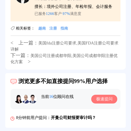
擅长：境外公司注册、年检年报、会计服务
已服务
1266
客户
97%
满意度
相关标签：
越南
注册
指南
< 上一篇：
美国fda注册公司要求,美国FDA注册公司要求
详解
下一篇：
美国公司注册成都华阳,美国公司成都华阳注册优
>
化方案
39分钟前用户提问：
在英国可以注册空壳公司吗？
浏览更多不如直接提问99%用户选择
3分钟前用户提问：
注册新加坡公司要求？
6分钟前用户提问：
注册香港公司需要哪些条件？
当前
16
位顾问在线
极速提问
8分钟前用户提问：
开曼公司财报要审计吗？
12分钟前用户提问：
香港公司所得税税率是多少？
16分钟前用户提问：
萨摩亚注册公司要多久？