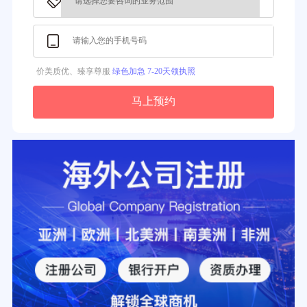
价美质优、臻享尊服
绿色加急 7-20天领执照
马上预约