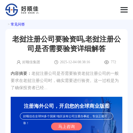
>
常见问答
老挝注册公司要验资吗,老挝注册公
司是否需要验资详细解答
好顺佳集团
2025-12-04 08:38:16
772
内容摘要：
老挝注册公司是否需要验资老挝注册公司的一般
要求在老挝注册公司时，确实需要进行验资。这一过程是为
了确保投资者已经...
注册海外公司，开启您的全球商业版图
好顺佳在全球90多个国家/地区设有公司注册办事处，专业正规可
靠！
马上咨询