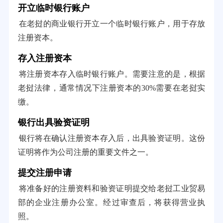
开立临时银行账户
在老挝的商业银行开立一个临时银行账户，用于存放
注册资本。
存入注册资本
将注册资本存入临时银行账户。需要注意的是，根据
老挝法律，通常情况下注册资本的30%需要在老挝实
缴。
银行出具验资证明
银行将在确认注册资本存入后，出具验资证明。这份
证明将作为公司注册的重要文件之一。
提交注册申请
将准备好的注册资料和验资证明提交给老挝工业贸易
部的企业注册办公室。经过审查后，将获得营业执
照。