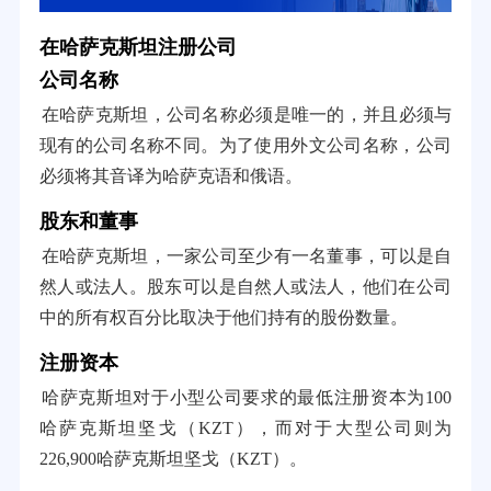
在哈萨克斯坦注册公司
公司名称
在哈萨克斯坦，公司名称必须是唯一的，并且必须与
现有的公司名称不同。为了使用外文公司名称，公司
必须将其音译为哈萨克语和俄语。
股东和董事
在哈萨克斯坦，一家公司至少有一名董事，可以是自
然人或法人。股东可以是自然人或法人，他们在公司
中的所有权百分比取决于他们持有的股份数量。
注册资本
哈萨克斯坦对于小型公司要求的最低注册资本为100
哈萨克斯坦坚戈（KZT），而对于大型公司则为
226,900哈萨克斯坦坚戈（KZT）。