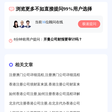
39分钟前用户提问：
在英国可以注册空壳公司吗？
浏览更多不如直接提问99%用户选择
3分钟前用户提问：
注册新加坡公司要求？
6分钟前用户提问：
注册香港公司需要哪些条件？
当前
16
位顾问在线
极速提问
8分钟前用户提问：
开曼公司财报要审计吗？
12分钟前用户提问：
香港公司所得税税率是多少？
16分钟前用户提问：
萨摩亚注册公司要多久？
19分钟前用户提问：
美国公司的流程及费用？
相关文章
21分钟前用户提问：
注册塞舌尔公司条件有哪些？
注册澳门公司详细流程,注册澳门公司详细流程
23分钟前用户提问：
注册英国公司需要多少费用？
香港注册公司填财富来源,香港注册公司财富来
25分钟前用户提问：
塞浦路斯注册公司安全吗？
如何香港公司注册,如何注册香港公司流程详解
27分钟前用户提问：
注册BVI公司所需资料和流程？
北京代注册香港公司注册,在北京代办香港公司
31分钟前用户提问：
在迪拜注册公司需要什么条件？