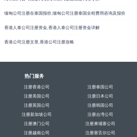
缅甸公司注册在泰国报价,缅甸公司注册泰国全程费用咨询及报价
香港人泰公司注册资金,香港人泰公司注册资金详解
香港公司注册文章,香港公司注册攻略
热门服务
注册香港公司
注册泰国公司
注册美国公司
注册日本公司
注册英国公司
注册韩国公司
注册新加坡公司
注册台湾公司
注册澳门公司
注册柬埔寨公司
注册越南公司
注册塞舌尔公司