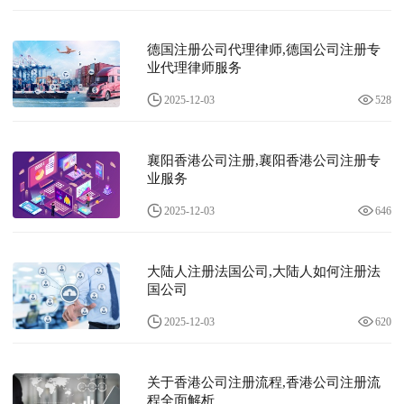
德国注册公司代理律师,德国公司注册专
业代理律师服务
2025-12-03
528
襄阳香港公司注册,襄阳香港公司注册专
业服务
2025-12-03
646
大陆人注册法国公司,大陆人如何注册法
国公司
2025-12-03
620
关于香港公司注册流程,香港公司注册流
程全面解析