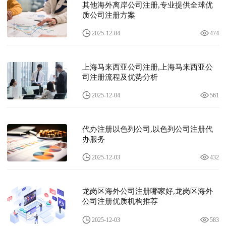
其他海外离岸公司注册,专业提供全球优
质公司注册方案
2025-12-04
474
上海马来西亚公司注册,上海马来西亚公
司注册流程及优势分析
2025-12-04
561
代办注册以色列公司,以色列公司注册代
办服务
2025-12-03
432
龙岗区海外公司注册哪家好,龙岗区海外
公司注册优质机构推荐
2025-12-03
583