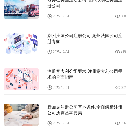
册公司
2025-12-04
800
潮州法国公司注册公司,潮州法国公司注
册专家
2025-12-04
419
注册意大利公司要求,注册意大利公司需
求的全面指南
2025-12-04
607
新加坡注册公司基本条件,全面解析注册
公司所需基本要素
2025-12-04
656