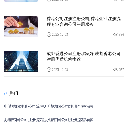
香港公司注册注册公司,香港企业注册流
程专业咨询公司注册服务
2025-12-03
386
成都香港公司注册哪家好,成都香港公司
注册优质机构推荐
2025-12-03
677
热门
申请德国注册公司流程,申请德国公司注册全程指南
办理韩国公司注册流程,办理韩国公司注册流程详解