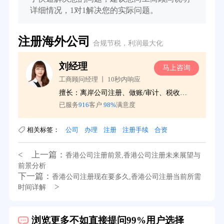
详细情况，1对1解决您的实际问题。
注册海外公司
合规节税，利润最大化
刘经理
询
马上咨询
工商顾问经理 丨 10秒内响应
更
擅长：离岸公司注册、做账/审计、税收服务
已服务
916
客户
98%
满意度
相关标签：
公司
办理
注册
注册手续
合资
39分钟前用户提问：
在英国可以注册空壳公司吗？
< 上一篇：
香港公司注册前景,香港公司注册未来展望与
3分钟前用户提问：
注册新加坡公司要求？
前景分析
下一篇：
香港公司注册现在要多久,香港公司注册当前所需
6分钟前用户提问：
注册香港公司需要哪些条件？
>
时间详解
8分钟前用户提问：
开曼公司财报要审计吗？
浏览更多不如直接提问99%用户选择
12分钟前用户提问：
香港公司所得税税率是多少？