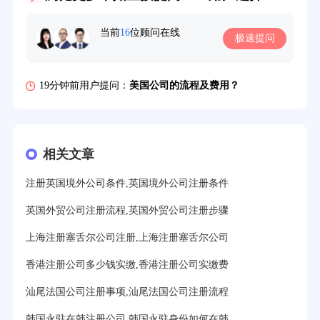
16分钟前用户提问：
萨摩亚注册公司要多久？
当前
16
位顾问在线
极速提问
19分钟前用户提问：
美国公司的流程及费用？
21分钟前用户提问：
注册塞舌尔公司条件有哪些？
23分钟前用户提问：
注册英国公司需要多少费用？
25分钟前用户提问：
塞浦路斯注册公司安全吗？
相关文章
27分钟前用户提问：
注册BVI公司所需资料和流程？
注册英国境外公司条件,英国境外公司注册条件
31分钟前用户提问：
在迪拜注册公司需要什么条件？
英国外贸公司注册流程,英国外贸公司注册步骤
32分钟前用户提问：
注册美国公司详细流程有？
上海注册塞舌尔公司注册,上海注册塞舌尔公司
35分钟前用户提问：
怎么注册新加坡公司？
香港注册公司多少钱实缴,香港注册公司实缴费
37分钟前用户提问：
在美国注册公司选择哪个州比较好？
汕尾法国公司注册事项,汕尾法国公司注册流程
39分钟前用户提问：
在英国可以注册空壳公司吗？
韩国永驻在韩注册公司,韩国永驻身份如何在韩