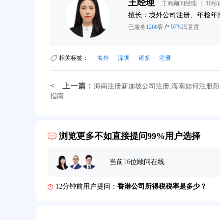
王经理
工商顾问经理 丨 10
询
擅长：境外公司注册、年检年
已服务
1266
客户
97%
满意度
相关标签：
海外
深圳
诸多
注册
< 上一篇：
海南注册新加坡公司注册,海南如何注册
指南
39分钟前用户提问：
在英国可以注册空壳公司吗？
3分钟前用户提问：
注册新加坡公司要求？
浏览更多不如直接提问99%用户选择
6分钟前用户提问：
注册香港公司需要哪些条件？
当前
16
位顾问在线
8分钟前用户提问：
开曼公司财报要审计吗？
12分钟前用户提问：
香港公司所得税税率是多少？
16分钟前用户提问：
萨摩亚注册公司要多久？