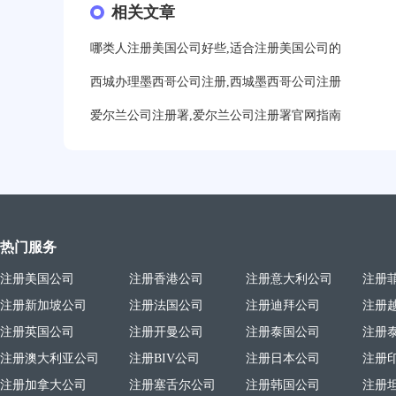
19分钟前用户提问：
相关文章
美国公司的流程及费用？
21分钟前用户提问：
注册塞舌尔公司条件有哪些？
哪类人注册美国公司好些,适合注册美国公司的
23分钟前用户提问：
注册英国公司需要多少费用？
西城办理墨西哥公司注册,西城墨西哥公司注册
爱尔兰公司注册署,爱尔兰公司注册署官网指南
25分钟前用户提问：
塞浦路斯注册公司安全吗？
27分钟前用户提问：
注册BVI公司所需资料和流程？
31分钟前用户提问：
在迪拜注册公司需要什么条件？
32分钟前用户提问：
注册美国公司详细流程有？
热门服务
35分钟前用户提问：
怎么注册新加坡公司？
注册美国公司
注册香港公司
注册意大利公司
注册
37分钟前用户提问：
在美国注册公司选择哪个州比较
注册新加坡公司
注册法国公司
注册迪拜公司
注册
39分钟前用户提问：
在英国可以注册空壳公司吗？
注册英国公司
注册开曼公司
注册泰国公司
注册
注册澳大利亚公司
注册BIV公司
注册日本公司
注册
3分钟前用户提问：
注册新加坡公司要求？
注册加拿大公司
注册塞舌尔公司
注册韩国公司
注册