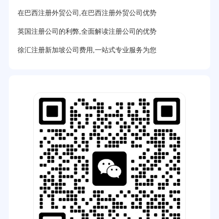
23分钟前用户提问：
注册英国公司需要多少费用？
在巴西注册外贸公司,在巴西注册外贸公司优势
25分钟前用户提问：
塞浦路斯注册公司安全吗？
英国注册公司的利弊,全面解读注册公司的优势
27分钟前用户提问：
注册BVI公司所需资料和流程？
徐汇注册新加坡公司费用,一站式专业服务为您
31分钟前用户提问：
在迪拜注册公司需要什么条件？
32分钟前用户提问：
注册美国公司详细流程有？
35分钟前用户提问：
怎么注册新加坡公司？
37分钟前用户提问：
在美国注册公司选择哪个州比较好？
39分钟前用户提问：
在英国可以注册空壳公司吗？
3分钟前用户提问：
注册新加坡公司要求？