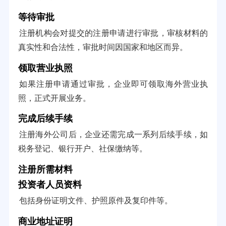
等待审批
注册机构会对提交的注册申请进行审批，审核材料的
真实性和合法性，审批时间因国家和地区而异。
领取营业执照
如果注册申请通过审批，企业即可领取海外营业执
照，正式开展业务。
完成后续手续
注册海外公司后，企业还需完成一系列后续手续，如
税务登记、银行开户、社保缴纳等。
注册所需材料
投资者人员资料
包括身份证明文件、护照原件及复印件等。
商业地址证明