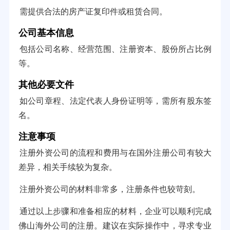
需提供合法的房产证复印件或租赁合同。
公司基本信息
包括公司名称、经营范围、注册资本、股份所占比例
等。
其他必要文件
如公司章程、法定代表人身份证明等，需所有股东签
名。
注意事项
注册外资公司的流程和费用与在国外注册公司有较大
差异，相关手续较为复杂。
注册外资公司的材料非常多，注册条件也较苛刻。
通过以上步骤和准备相应的材料，企业可以顺利完成
佛山海外公司的注册。建议在实际操作中，寻求专业