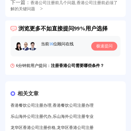
下一篇：
香港公司注册前几个问题,香港公司注册前必须了
>
解的关键问题
浏览更多不如直接提问99%用户选择
39分钟前用户提问：
在英国可以注册空壳公司吗？
当前
16
位顾问在线
极速提问
3分钟前用户提问：
注册新加坡公司要求？
6分钟前用户提问：
注册香港公司需要哪些条件？
8分钟前用户提问：
开曼公司财报要审计吗？
12分钟前用户提问：
香港公司所得税税率是多少？
相关文章
16分钟前用户提问：
萨摩亚注册公司要多久？
香港餐饮公司注册办理,香港餐饮公司注册办理
19分钟前用户提问：
美国公司的流程及费用？
乐山海外公司注册代办,乐山海外公司注册专业
21分钟前用户提问：
注册塞舌尔公司条件有哪些？
龙华区香港公司注册价格,龙华区香港公司注册