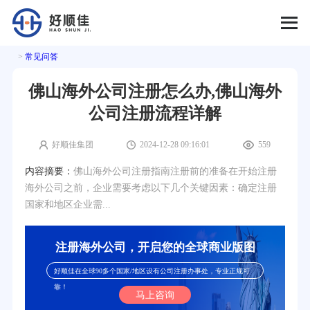
>
常见问答
佛山海外公司注册怎么办,佛山海外
公司注册流程详解
好顺佳集团
2024-12-28 09:16:01
559
内容摘要：
佛山海外公司注册指南注册前的准备在开始注册
海外公司之前，企业需要考虑以下几个关键因素：确定注册
国家和地区企业需...
注册海外公司，开启您的全球商业版图
好顺佳在全球90多个国家/地区设有公司注册办事处，专业正规可
靠！
马上咨询