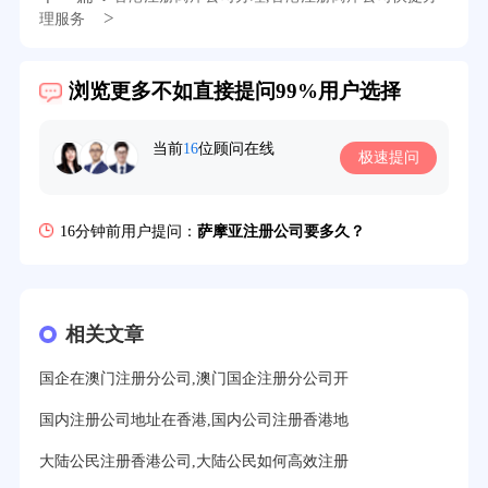
39分钟前用户提问：
在英国可以注册空壳公司吗？
>
理服务
3分钟前用户提问：
注册新加坡公司要求？
浏览更多不如直接提问99%用户选择
6分钟前用户提问：
注册香港公司需要哪些条件？
8分钟前用户提问：
开曼公司财报要审计吗？
当前
16
位顾问在线
极速提问
12分钟前用户提问：
香港公司所得税税率是多少？
16分钟前用户提问：
萨摩亚注册公司要多久？
19分钟前用户提问：
美国公司的流程及费用？
21分钟前用户提问：
注册塞舌尔公司条件有哪些？
相关文章
23分钟前用户提问：
注册英国公司需要多少费用？
国企在澳门注册分公司,澳门国企注册分公司开
25分钟前用户提问：
塞浦路斯注册公司安全吗？
国内注册公司地址在香港,国内公司注册香港地
27分钟前用户提问：
注册BVI公司所需资料和流程？
大陆公民注册香港公司,大陆公民如何高效注册