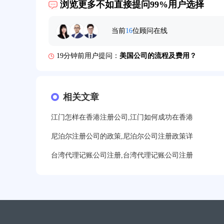
浏览更多不如直接提问99%用户选择
16分钟前用户提问：
萨摩亚注册公司要多久？
当前
16
位顾问在线
19分钟前用户提问：
美国公司的流程及费用？
21分钟前用户提问：
注册塞舌尔公司条件有哪些？
23分钟前用户提问：
注册英国公司需要多少费用？
相关文章
25分钟前用户提问：
塞浦路斯注册公司安全吗？
江门怎样在香港注册公司,江门如何成功在香港
27分钟前用户提问：
注册BVI公司所需资料和流程？
尼泊尔注册公司的政策,尼泊尔公司注册政策详
31分钟前用户提问：
在迪拜注册公司需要什么条件？
台湾代理记账公司注册,台湾代理记账公司注册
32分钟前用户提问：
注册美国公司详细流程有？
35分钟前用户提问：
怎么注册新加坡公司？
37分钟前用户提问：
在美国注册公司选择哪个州比较
39分钟前用户提问：
在英国可以注册空壳公司吗？