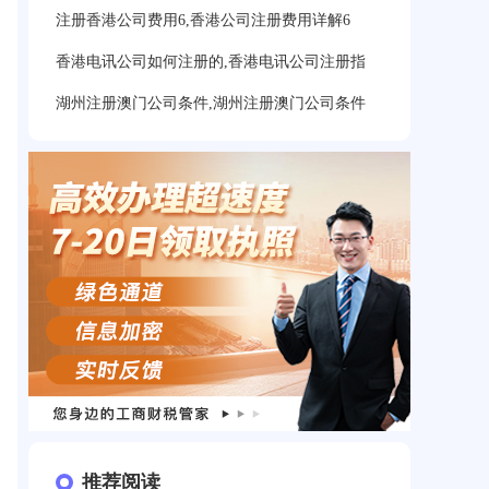
注册香港公司费用6,香港公司注册费用详解6
香港电讯公司如何注册的,香港电讯公司注册指
湖州注册澳门公司条件,湖州注册澳门公司条件
推荐阅读