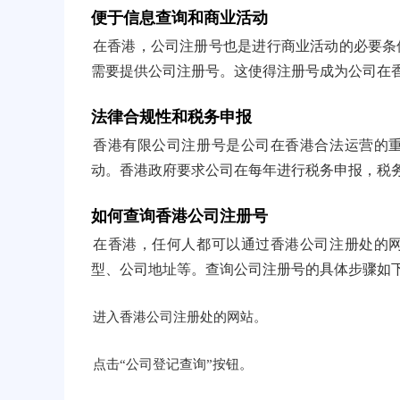
便于信息查询和商业活动
在香港，公司注册号也是进行商业活动的必要条
需要提供公司注册号。这使得注册号成为公司在
法律合规性和税务申报
香港有限公司注册号是公司在香港合法运营的
动。香港政府要求公司在每年进行税务申报，税
如何查询香港公司注册号
在香港，任何人都可以通过香港公司注册处的
型、公司地址等。查询公司注册号的具体步骤如
进入香港公司注册处的网站。
点击“公司登记查询”按钮。