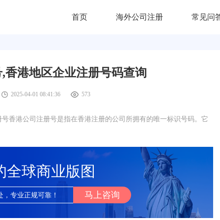
首页
海外公司注册
常见问
,香港地区企业注册号码查询
2025-04-01 08:41:36
573
册号香港公司注册号是指在香港注册的公司所拥有的唯一标识号码。它
的全球商业版图
马上咨询
处，专业正规可靠！