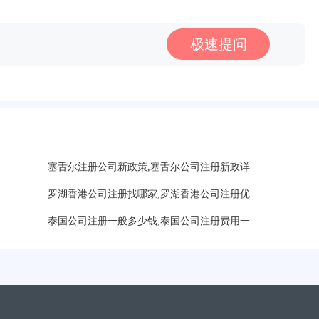
极速提问
塞舌尔注册公司新政策,塞舌尔公司注册新政详
罗湖香港公司注册找哪家,罗湖香港公司注册优
泰国公司注册一般多少钱,泰国公司注册费用一
好？