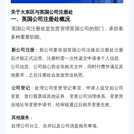
关于大东区与英国公司注册处
一、英国公司注册处概况
英国公司注册处是负责管理英国公司的部门，承担着
多种重要职能。
新公司注册
：新公司要依据英国公司法规在注册处注册
后才能正式运营。注册时需一次性递交申请者个人信息、
公司信息、公司核心营业等相关文件，同时付费并满足其
他要求，之后注册处会发放营业执照。
公司登记
：处理公司变更登记事宜，申请人提交如公司
变更、发行股票或其他证券、变更公司治理体系、变更营
业地址等变更申请书，经审核通过后相关变更生效。
其他服务
：
处理公司分立、合并以及公司清盘相关事项。