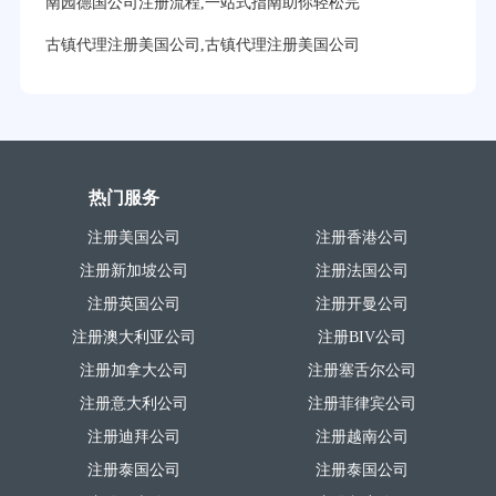
南园德国公司注册流程,一站式指南助你轻松完
古镇代理注册美国公司,古镇代理注册美国公司
热门服务
注册美国公司
注册香港公司
注册新加坡公司
注册法国公司
注册英国公司
注册开曼公司
注册澳大利亚公司
注册BIV公司
注册加拿大公司
注册塞舌尔公司
注册意大利公司
注册菲律宾公司
注册迪拜公司
注册越南公司
注册泰国公司
注册泰国公司