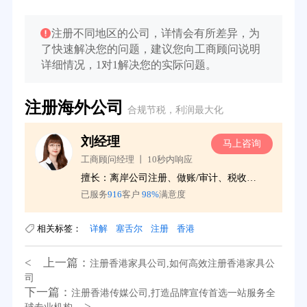
注册不同地区的公司，详情会有所差异，为
了快速解决您的问题，建议您向工商顾问说明
详细情况，1对1解决您的实际问题。
注册海外公司
合规节税，利润最大化
刘经理
询
马上咨询
工商顾问经理 丨 10秒内响应
更
擅长：离岸公司注册、做账/审计、税收服务
已服务
916
客户
98%
满意度
相关标签：
详解
塞舌尔
注册
香港
< 上一篇：
注册香港家具公司,如何高效注册香港家具公
39分钟前用户提问：
在英国可以注册空壳公司吗？
司
下一篇：
注册香港传媒公司,打造品牌宣传首选一站服务全
3分钟前用户提问：
注册新加坡公司要求？
>