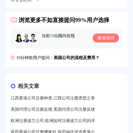
球专业机构
6分钟前用户提问：
注册香港公司需要哪些条件？
浏览更多不如直接提问99%用户选择
8分钟前用户提问：
开曼公司财报要审计吗？
12分钟前用户提问：
香港公司所得税税率是多少？
当前
16
位顾问在线
极速提问
16分钟前用户提问：
萨摩亚注册公司要多久？
19分钟前用户提问：
美国公司的流程及费用？
21分钟前用户提问：
注册塞舌尔公司条件有哪些？
23分钟前用户提问：
注册英国公司需要多少费用？
相关文章
25分钟前用户提问：
塞浦路斯注册公司安全吗？
江西香港公司注册种类,江西公司注册类型之香
27分钟前用户提问：
注册BVI公司所需资料和流程？
美国代理公司注册反馈,美国代理公司注册反馈
31分钟前用户提问：
在迪拜注册公司需要什么条件？
欧洲注册波兰公司,欧洲如何注册波兰公司的详
32分钟前用户提问：
注册美国公司详细流程有？
坂田香港公司注册哪家好,坂田地区优选香港公