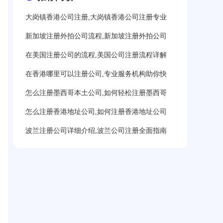
大岗镇香港公司注册,大岗镇香港公司注册专业
新加坡注册外拍公司流程,新加坡注册外拍公司
在美国注册公司的流程,美国公司注册流程详解
在香港哪里可以注册公司,专业服务机构助你快
怎么注册墨西哥本土公司,如何轻松注册墨西哥
怎么注册香港地址公司,如何注册香港地址公司
波兰注册公司详细介绍,波兰公司注册全面指南