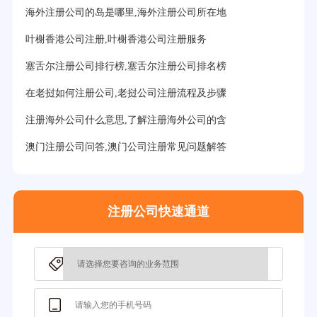
21分钟前用户提问：
注册塞舌尔公司条件有哪些？
海外注册公司的岛是哪里,海外注册公司所在地
23分钟前用户提问：
注册英国公司需要多少费用？
叶榭香港公司注册,叶榭香港公司注册服务
25分钟前用户提问：
塞浦路斯注册公司安全吗？
塞舌尔注册公司排行榜,塞舌尔注册公司排名榜
27分钟前用户提问：
注册BVI公司所需资料和流程？
在老挝如何注册公司,老挝公司注册流程及步骤
31分钟前用户提问：
在迪拜注册公司需要什么条件？
注册海外公司什么意思,了解注册海外公司的含
32分钟前用户提问：
注册美国公司详细流程有？
澳门注册公司问答,澳门公司注册常见问题解答
35分钟前用户提问：
怎么注册新加坡公司？
37分钟前用户提问：
在美国注册公司选择哪个州比较好？
注册公司快速通道
39分钟前用户提问：
在英国可以注册空壳公司吗？
3分钟前用户提问：
注册新加坡公司要求？