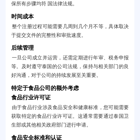
保所有步骤均符 国法律法规。
时间成本
整个注册过程可能需要几周到几个月不等，具体取决
于提交文件的完整性和审批速度。
后续管理
一旦公司成立并运营，还需定期进行年审、税务申报
等。及时遵守泰国的公司法规，保持与相关部门的良
好沟通，对于公司的持续发展至关重要。
特定于食品公司的额外考虑
食品行业许可证
由于食品行业涉及食品安全和健康标准，您可能需要
获取特定的食品行业许可证。这通常需要通过泰国卫
生部或其他相关政府部门进行申请。
食品安全标准和认证