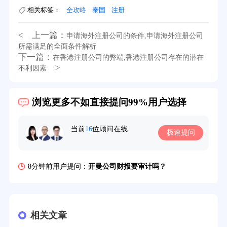
相关标签：
全攻略
泰国
注册
< 上一篇：
申请海外注册公司的条件,申请海外注册公司
所需满足的全面条件解析
下一篇：
在香港注册公司的弊端,香港注册公司存在的潜在
>
不利因素
39分钟前用户提问：
在英国可以注册空壳公司吗？
浏览更多不如直接提问99%用户选择
3分钟前用户提问：
注册新加坡公司要求？
6分钟前用户提问：
注册香港公司需要哪些条件？
当前
16
位顾问在线
极速提问
8分钟前用户提问：
开曼公司财报要审计吗？
12分钟前用户提问：
香港公司所得税税率是多少？
16分钟前用户提问：
萨摩亚注册公司要多久？
19分钟前用户提问：
美国公司的流程及费用？
相关文章