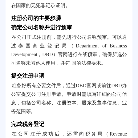
在国家的无犯罪记录证明。
注册公司的主要步骤
确定公司名称并进行预审
在公司正式注册前，需先进行公司名称预审。可以通
过泰国商业登记局（Department of Business
Development，DBD）官网进行在线预审，确保所选公
司名称未被他人使用，并符 国的法律要求。
提交注册申请
准备好所有必要文件后，通过DBD官网或前往DBD办
公室提交公司注册申请。申请时需填写详细的公司信
息，包括公司名称、注册资本、股东及董事信息、业
务范围等。
完成税务登记
在公司注册成功后，还需向税务局（Revenue