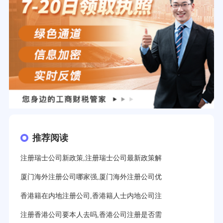
推荐阅读
注册瑞士公司新政策,注册瑞士公司最新政策解
厦门海外注册公司哪家强,厦门海外注册公司优
香港籍在内地注册公司,香港籍人士内地公司注
注册香港公司要本人去吗,香港公司注册是否需