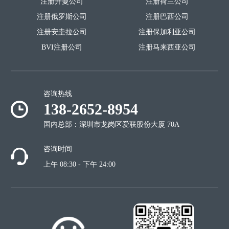
注册开曼公司
注册荷兰公司
注册俄罗斯公司
注册巴西公司
注册安圭拉公司
注册保加利亚公司
BVI注册公司
注册马来西亚公司
咨询热线
138-2652-8954
国内总部：深圳市龙岗区爱联股份大厦 70A
咨询时间
上午 08:30 - 下午 24:00