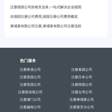
注册德国公司的相关业务,一站式解决企业德国
在德国注册公司费用,德国注册公司费用概览
柬埔寨有限公司注册,柬埔寨有限公司注册流程
热门服务
注册香港公司
注册泰国公司
注册美国公司
注册日本公司
注册英国公司
注册韩国公司
注册新加坡公司
注册台湾公司
注册澳门公司
注册柬埔寨公司
注册越南公司
注册塞舌尔公司