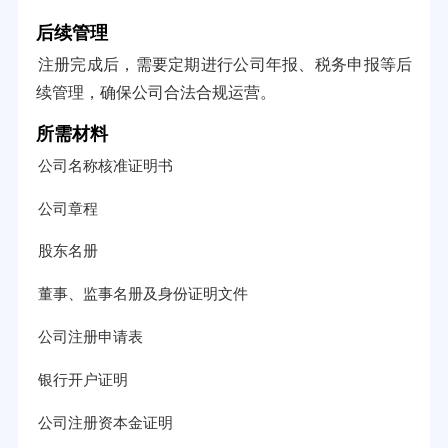
后续管理
注册完成后，需要定期进行公司年报、税务申报等后
续管理，确保公司合法合规运营。
所需材料
公司名称核准证明书
公司章程
股东名册
董事、监事名册及身份证明文件
公司注册申请表
银行开户证明
公司注册资本金证明