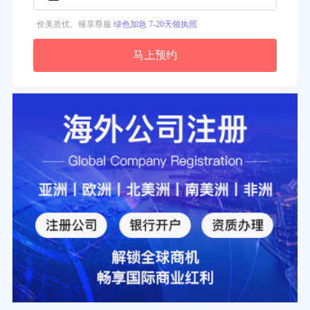
价美质优、臻享尊服
绿色加急 7-20天领执照
马上预约