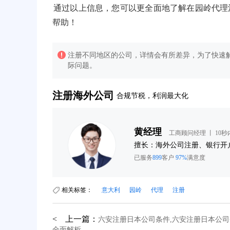
通过以上信息，您可以更全面地了解在园岭代理
帮助！
注册不同地区的公司，详情会有所差异，为了快速解
际问题。
注册海外公司
合规节税，利润最大化
黄经理
工商顾问经理 丨 10
询
擅长：海外公司注册、银行开
已服务
899
客户
97%
满意度
相关标签：
意大利
园岭
代理
注册
39分钟前用户提问：
在英国可以注册空壳公司吗？
< 上一篇：
六安注册日本公司条件,六安注册日本公司
3分钟前用户提问：
注册新加坡公司要求？
全面解析