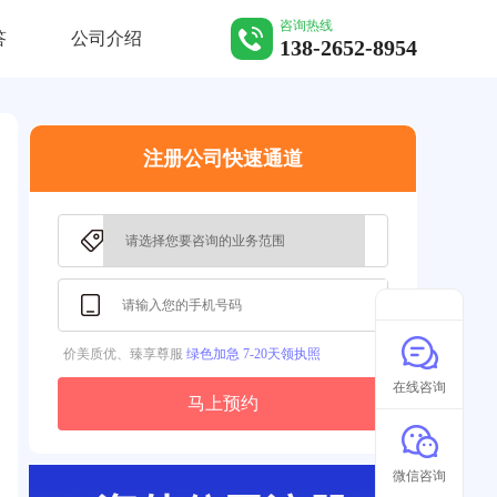
咨询热线
答
公司介绍
138-2652-8954
注册公司快速通道
价美质优、臻享尊服
绿色加急 7-20天领执照
在线咨询
马上预约
微信咨询