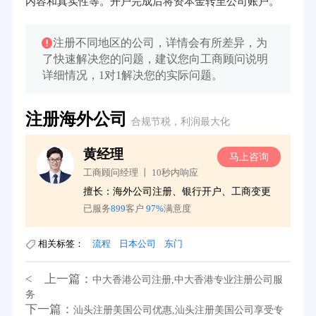
内容和真实性等。开户完成后将资本金转至公司账户。
注册不同地区的公司，详情会有所差异，为
了快速解决您的问题，建议您向工商顾问说明
详细情况，1对1解决您的实际问题。
注册海外公司
合规节税，利润最大化
黄经理
询
马上咨询
工商顾问经理 丨 10秒内响应
务
擅长：海外公司注册、银行开户、工商变更
已服务
899
客户
97%
满意度
相关标签：
流程
日本公司
东门
< 上一篇：
中大香港公司注册,中大香港专业注册公司服
务
下一篇：
汕头注册美国公司优惠,汕头注册美国公司享受专