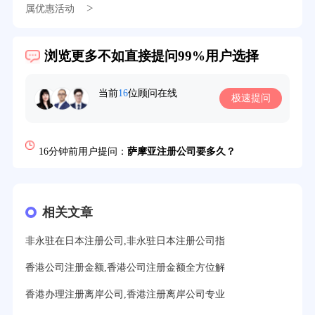
39分钟前用户提问：
在英国可以注册空壳公司吗？
>
属优惠活动
3分钟前用户提问：
注册新加坡公司要求？
浏览更多不如直接提问99%用户选择
6分钟前用户提问：
注册香港公司需要哪些条件？
8分钟前用户提问：
开曼公司财报要审计吗？
当前
16
位顾问在线
极速提问
12分钟前用户提问：
香港公司所得税税率是多少？
16分钟前用户提问：
萨摩亚注册公司要多久？
19分钟前用户提问：
美国公司的流程及费用？
21分钟前用户提问：
注册塞舌尔公司条件有哪些？
相关文章
23分钟前用户提问：
注册英国公司需要多少费用？
非永驻在日本注册公司,非永驻日本注册公司指
25分钟前用户提问：
塞浦路斯注册公司安全吗？
香港公司注册金额,香港公司注册金额全方位解
27分钟前用户提问：
注册BVI公司所需资料和流程？
香港办理注册离岸公司,香港注册离岸公司专业
31分钟前用户提问：
在迪拜注册公司需要什么条件？