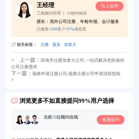
王经理
询
马上咨询
工商顾问经理 丨 10秒内响应
擅长：境外公司注册、年检年报、会计服务
已服务
1266
客户
97%
满意度
相关标签：
注册
股东
加拿大
< 上一篇：
琼海市注册加拿大公司,一站式解决您的海外
公司注册需求
下一篇：
瑞典申请注册公司,瑞典注册公司申请流程指南
>
39分钟前用户提问：
在英国可以注册空壳公司吗？
浏览更多不如直接提问99%用户选择
3分钟前用户提问：
注册新加坡公司要求？
6分钟前用户提问：
注册香港公司需要哪些条件？
当前
16
位顾问在线
极速提问
8分钟前用户提问：
开曼公司财报要审计吗？