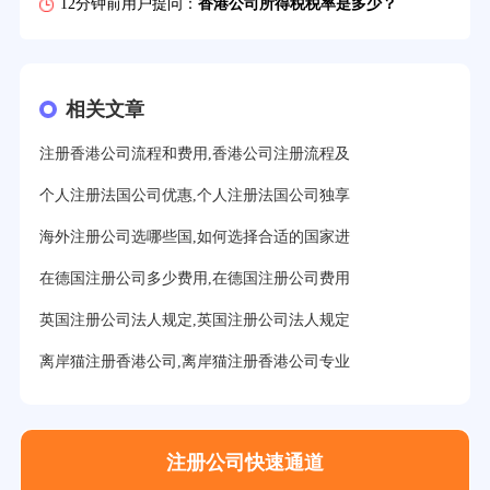
12分钟前用户提问：
香港公司所得税税率是多少？
16分钟前用户提问：
萨摩亚注册公司要多久？
19分钟前用户提问：
美国公司的流程及费用？
相关文章
21分钟前用户提问：
注册塞舌尔公司条件有哪些？
注册香港公司流程和费用,香港公司注册流程及
23分钟前用户提问：
注册英国公司需要多少费用？
个人注册法国公司优惠,个人注册法国公司独享
25分钟前用户提问：
塞浦路斯注册公司安全吗？
海外注册公司选哪些国,如何选择合适的国家进
27分钟前用户提问：
注册BVI公司所需资料和流程？
在德国注册公司多少费用,在德国注册公司费用
31分钟前用户提问：
在迪拜注册公司需要什么条件？
英国注册公司法人规定,英国注册公司法人规定
32分钟前用户提问：
注册美国公司详细流程有？
离岸猫注册香港公司,离岸猫注册香港公司专业
35分钟前用户提问：
怎么注册新加坡公司？
37分钟前用户提问：
在美国注册公司选择哪个州比较好？
注册公司快速通道
39分钟前用户提问：
在英国可以注册空壳公司吗？