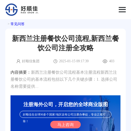
>
常见问答
新西兰注册餐饮公司流程,新西兰餐
饮公司注册全攻略
好顺佳集团
2025-01-15 09:17:39
403
内容摘要：
新西兰注册餐饮公司流程基本注册流程新西兰注
册餐饮公司的基本流程包括以下几个关键步骤：1. 选择公司
名称需要提供...
注册海外公司，开启您的全球商业版图
好顺佳在全球90多个国家/地区设有公司注册办事处，专业正规可
靠！
马上咨询