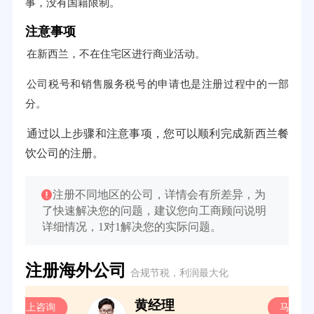
事，没有国籍限制。
注意事项
在新西兰，不在住宅区进行商业活动。
公司税号和销售服务税号的申请也是注册过程中的一部
分。
通过以上步骤和注意事项，您可以顺利完成新西兰餐
饮公司的注册。
注册不同地区的公司，详情会有所差异，为
了快速解决您的问题，建议您向工商顾问说明
详细情况，1对1解决您的实际问题。
注册海外公司
合规节税，利润最大化
黄经理
询
马上咨询