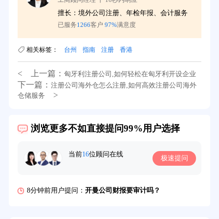
擅长：境外公司注册、年检年报、会计服务
已服务
1266
客户
97%
满意度
相关标签：
台州
指南
注册
香港
< 上一篇：
匈牙利注册公司,如何轻松在匈牙利开设企业
下一篇：
注册公司海外仓怎么注册,如何高效注册公司海外
>
仓储服务
浏览更多不如直接提问99%用户选择
39分钟前用户提问：
在英国可以注册空壳公司吗？
3分钟前用户提问：
注册新加坡公司要求？
当前
16
位顾问在线
极速提问
6分钟前用户提问：
注册香港公司需要哪些条件？
8分钟前用户提问：
开曼公司财报要审计吗？
12分钟前用户提问：
香港公司所得税税率是多少？