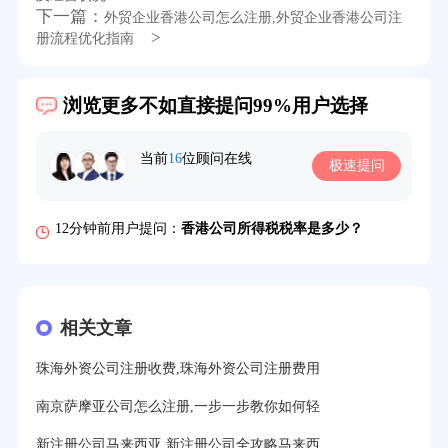
下一篇：
外贸企业香港公司怎么注册,外贸企业香港公司注
39分钟前用户提问：
在英国可以注册空壳公司吗？
>
册流程优化指南
3分钟前用户提问：
注册新加坡公司要求？
浏览更多不如直接提问99%用户选择
6分钟前用户提问：
注册香港公司需要哪些条件？
8分钟前用户提问：
开曼公司财报要审计吗？
当前
16
位顾问在线
极速提问
12分钟前用户提问：
香港公司所得税税率是多少？
16分钟前用户提问：
萨摩亚注册公司要多久？
19分钟前用户提问：
美国公司的流程及费用？
21分钟前用户提问：
注册塞舌尔公司条件有哪些？
相关文章
23分钟前用户提问：
注册英国公司需要多少费用？
珠海外资公司注册收费,珠海外资公司注册费用
25分钟前用户提问：
塞浦路斯注册公司安全吗？
南京萨摩亚公司怎么注册,一步一步教你如何轻
27分钟前用户提问：
注册BVI公司所需资料和流程？
新注册公司马来西亚,新注册公司全攻略马来西