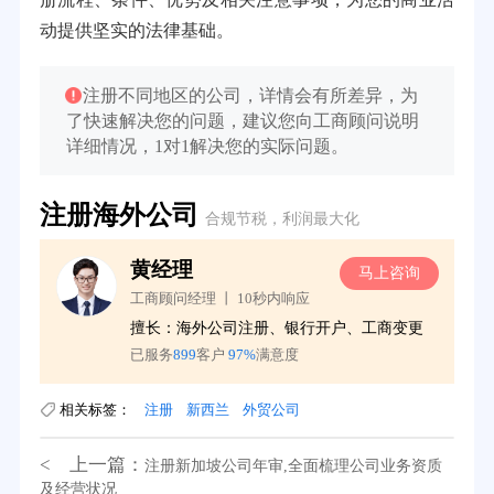
动提供坚实的法律基础。
注册不同地区的公司，详情会有所差异，为
了快速解决您的问题，建议您向工商顾问说明
详细情况，1对1解决您的实际问题。
注册海外公司
合规节税，利润最大化
黄经理
询
马上咨询
工商顾问经理 丨 10秒内响应
务
擅长：海外公司注册、银行开户、工商变更
已服务
899
客户
97%
满意度
相关标签：
注册
新西兰
外贸公司
< 上一篇：
注册新加坡公司年审,全面梳理公司业务资质
及经营状况