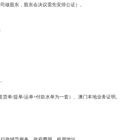
公司做股东，股东会决议需先安排公证）。
：
水。
货单/提单/运单+付款水单为一套）、澳门本地业务证明。
、行政辅导服务、政府费用、租用地址。