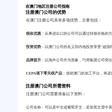
在澳门地区注册公司指南
注册澳门公司的优势
在澳门注册公司具有多项优势，主要包括：
税收优惠
：从事进出口的公司可以通过转移价格的方
投资优势
：以澳门公司的名义回内地投资享受“超国
品牌提升
：以海外公司作为形象，巧用集团公司突
CEPA项下零关税产品
：借助澳门的加工平台，将进
注册澳门公司所需资料
注册澳门公司需要准备以下资料：
公司名称：可以是中文或葡萄牙文，若加英文需中