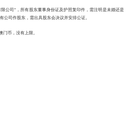
有限公司”，所有股东董事身份证及护照复印件，需注明是未婚还是
有公司作股东，需出具股东会决议并安排公证。
0澳门币，没有上限。