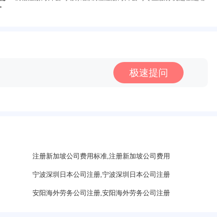
>
极速提问
注册新加坡公司费用标准,注册新加坡公司费用
宁波深圳日本公司注册,宁波深圳日本公司注册
安阳海外劳务公司注册,安阳海外劳务公司注册