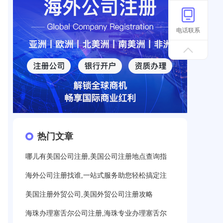
电话联系
热门文章
哪儿有美国公司注册,美国公司注册地点查询指
海外公司注册找谁,一站式服务助您轻松搞定注
美国注册外贸公司,美国外贸公司注册攻略
海珠办理塞舌尔公司注册,海珠专业办理塞舌尔