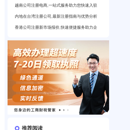
越南公司注册电商,一站式服务助力您快速入驻
内地在台湾注册公司,最新注册指南与优势分析
香港公司注册新市场报价,快速便捷服务助力企
推荐阅读