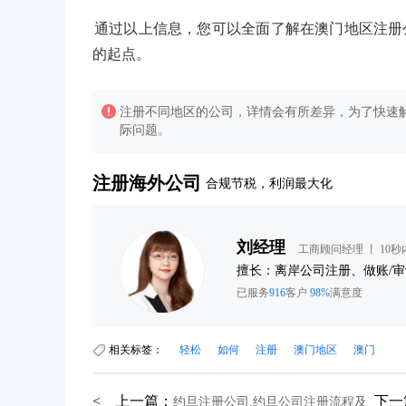
通过以上信息，您可以全面了解在澳门地区注册
的起点。
注册不同地区的公司，详情会有所差异，为了快速解
际问题。
注册海外公司
合规节税，利润最大化
刘经理
工商顾问经理 丨 10
询
擅长：离岸公司注册、做账/
已服务
916
客户
98%
满意度
39分钟前用户提问：
在英国可以注册空壳公司吗？
相关标签：
轻松
如何
注册
澳门地区
澳门
3分钟前用户提问：
注册新加坡公司要求？
< 上一篇：
下一
约旦注册公司,约旦公司注册流程及