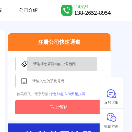
咨询热线
答
公司介绍
138-2652-8954
注册公司快速通道
价美质优、臻享尊服
绿色加急 7-20天领执照
在线咨询
马上预约
微信咨询