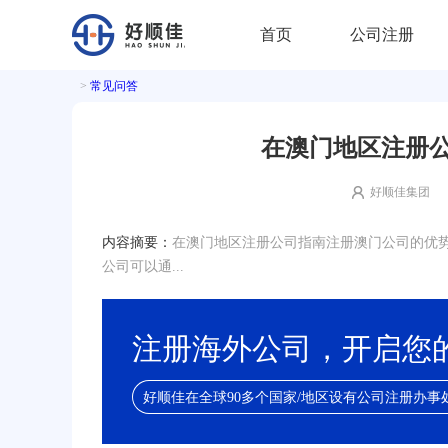
首页
公司注册
>
常见问答
在澳门地区注册公
好顺佳集团
内容摘要：
在澳门地区注册公司指南注册澳门公司的优
公司可以通...
注册海外公司，开启您
好顺佳在全球90多个国家/地区设有公司注册办事