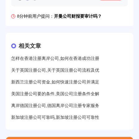
8分钟前用户提问：
开曼公司财报要审计吗？
12分钟前用户提问：
香港公司所得税税率是多少？
16分钟前用户提问：
萨摩亚注册公司要多久？
19分钟前用户提问：
美国公司的流程及费用？
相关文章
21分钟前用户提问：
注册塞舌尔公司条件有哪些？
怎样在香港注册离岸公司,如何在香港成功注册
23分钟前用户提问：
注册英国公司需要多少费用？
关于英国注册公司,关于英国注册公司流程及优
25分钟前用户提问：
塞浦路斯注册公司安全吗？
新西兰注册公司资金,如何快速注册公司并满足
27分钟前用户提问：
注册BVI公司所需资料和流程？
美国注册公司要的条件,美国公司注册条件全解
31分钟前用户提问：
在迪拜注册公司需要什么条件？
离岸德国注册公司,德国离岸公司注册专家服务
32分钟前用户提问：
注册美国公司详细流程有？
新加坡注册公司可靠吗,新加坡注册公司可靠性
35分钟前用户提问：
怎么注册新加坡公司？