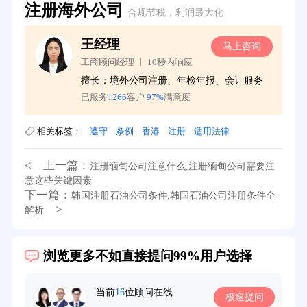
注册海外公司
合规节税，利润最大化
王经理
询
马上咨询
工商顾问经理 丨 10秒内响应
擅长：境外公司注册、年检年报、会计服务
已服务
1266
客户
97%
满意度
相关标签：
遵守
条例
香港
注册
适用法律
< 上一篇：
注册缅甸公司注意什么,注册缅甸公司需要注
意这些关键因素
下一篇：
韩国注册石油公司条件,韩国石油公司注册条件全
>
解析
39分钟前用户提问：
在英国可以注册空壳公司吗？
浏览更多不如直接提问99%用户选择
3分钟前用户提问：
注册新加坡公司要求？
6分钟前用户提问：
注册香港公司需要哪些条件？
当前
16
位顾问在线
极速提问