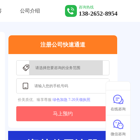
咨询热线
答
公司介绍
138-2652-8954
注册公司快速通道
价美质优、臻享尊服
绿色加急 7-20天领执照
在线咨询
马上预约
微信咨询