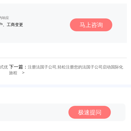
秒内响应
马上咨询
户、工商变更
下一篇：
式优
注册法国子公司,轻松注册您的法国子公司启动国际化
>
旅程
极速提问