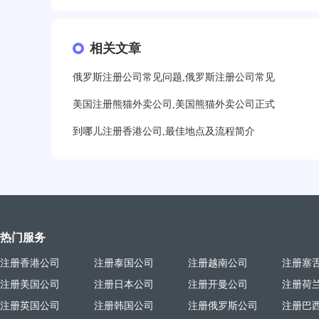
19分钟前用户提问：
美国公司的流程及费用？
21分钟前用户提问：
相关文章
注册塞舌尔公司条件有哪些？
23分钟前用户提问：
注册英国公司需要多少费用？
俄罗斯注册公司常见问题,俄罗斯注册公司常见
25分钟前用户提问：
塞浦路斯注册公司安全吗？
美国注册熊猫外卖公司,美国熊猫外卖公司正式
到哪儿注册香港公司,最佳地点及流程简介
27分钟前用户提问：
注册BVI公司所需资料和流程？
31分钟前用户提问：
在迪拜注册公司需要什么条件？
32分钟前用户提问：
注册美国公司详细流程有？
35分钟前用户提问：
怎么注册新加坡公司？
热门服务
37分钟前用户提问：
在美国注册公司选择哪个州比较
注册香港公司
注册泰国公司
注册越南公司
注册塞
39分钟前用户提问：
在英国可以注册空壳公司吗？
注册美国公司
注册日本公司
注册开曼公司
注册荷
3分钟前用户提问：
注册新加坡公司要求？
注册英国公司
注册韩国公司
注册俄罗斯公司
注册巴