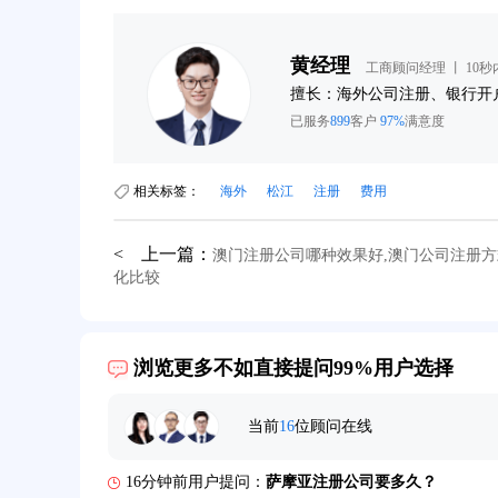
黄经理
工商顾问经理 丨 10
询
擅长：海外公司注册、银行开
已服务
899
客户
97%
满意度
相关标签：
海外
松江
注册
费用
< 上一篇：
澳门注册公司哪种效果好,澳门公司注册方
39分钟前用户提问：
在英国可以注册空壳公司吗？
化比较
3分钟前用户提问：
注册新加坡公司要求？
6分钟前用户提问：
注册香港公司需要哪些条件？
浏览更多不如直接提问99%用户选择
8分钟前用户提问：
开曼公司财报要审计吗？
当前
16
位顾问在线
12分钟前用户提问：
香港公司所得税税率是多少？
16分钟前用户提问：
萨摩亚注册公司要多久？