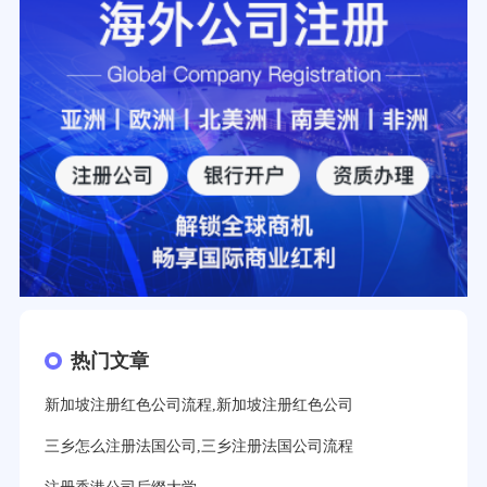
热门文章
新加坡注册红色公司流程,新加坡注册红色公司
三乡怎么注册法国公司,三乡注册法国公司流程