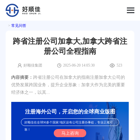
>
常见问答
跨省注册公司加拿大,加拿大跨省注
册公司全程指南
好顺佳集团
2025-06-20 14:05:30
523
内容摘要：
跨省注册公司在加拿大的指南注册加拿大公司的
优势发展跨国业务，提升企业形象：加拿大作为北美的重要
经济体之一，以其...
注册海外公司，开启您的全球商业版图
好顺佳在全球90多个国家/地区设有公司注册办事处，专业正规可
靠！
马上咨询