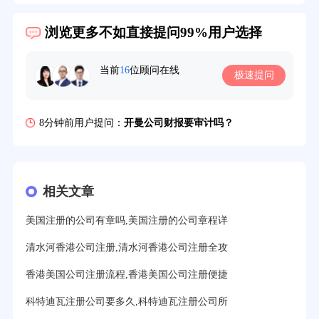
39分钟前用户提问：
在英国可以注册空壳公司吗？
浏览更多不如直接提问99%用户选择
3分钟前用户提问：
注册新加坡公司要求？
6分钟前用户提问：
注册香港公司需要哪些条件？
当前
16
位顾问在线
极速提问
8分钟前用户提问：
开曼公司财报要审计吗？
12分钟前用户提问：
香港公司所得税税率是多少？
16分钟前用户提问：
萨摩亚注册公司要多久？
19分钟前用户提问：
美国公司的流程及费用？
相关文章
21分钟前用户提问：
注册塞舌尔公司条件有哪些？
美国注册的公司有章吗,美国注册的公司章程详
23分钟前用户提问：
注册英国公司需要多少费用？
清水河香港公司注册,清水河香港公司注册全攻
25分钟前用户提问：
塞浦路斯注册公司安全吗？
香港美国公司注册流程,香港美国公司注册便捷
27分钟前用户提问：
注册BVI公司所需资料和流程？
科特迪瓦注册公司要多久,科特迪瓦注册公司所