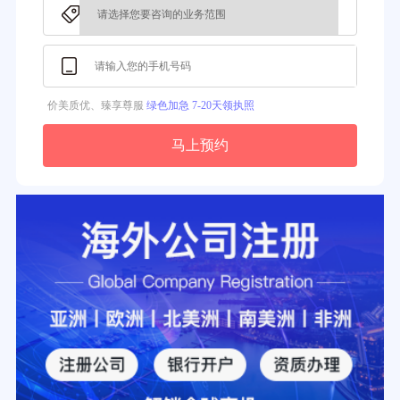
39分钟前用户提问：
在英国可以注册空壳公司吗？
3分钟前用户提问：
注册新加坡公司要求？
价美质优、臻享尊服
绿色加急 7-20天领执照
马上预约