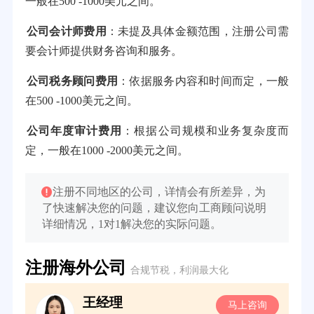
一般在500 -1000美元之间。
公司会计师费用
：未提及具体金额范围，注册公司需
要会计师提供财务咨询和服务。
公司税务顾问费用
：依据服务内容和时间而定，一般
在500 -1000美元之间。
公司年度审计费用
：根据公司规模和业务复杂度而
定，一般在1000 -2000美元之间。
注册不同地区的公司，详情会有所差异，为
了快速解决您的问题，建议您向工商顾问说明
详细情况，1对1解决您的实际问题。
注册海外公司
合规节税，利润最大化
王经理
询
马上咨询