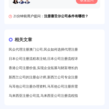
19分钟前用户提问：
美国公司的流程及费用？
21分钟前用户提问：
注册塞舌尔公司条件有哪些？
23分钟前用户提问：
注册英国公司需要多少费用？
25分钟前用户提问：
塞浦路斯注册公司安全吗？
相关文章
27分钟前用户提问：
注册BVI公司所需资料和流程？
民众代理注册澳门公司,民众如何选择代理注册
31分钟前用户提问：
在迪拜注册公司需要什么条件？
日本公司注册流程表注销,日本公司注册流程详
32分钟前用户提问：
注册美国公司详细流程有？
香港公司注册价值,实现企业拓展与财富增长的
35分钟前用户提问：
怎么注册新加坡公司？
新西兰公司的注册会计师,新西兰公司专业注册
37分钟前用户提问：
在美国注册公司选择哪个州比较好？
马耳他公司注册办理资料,马耳他公司注册所需
39分钟前用户提问：
在英国可以注册空壳公司吗？
马来西亚注册公司流,马来西亚公司注册流程指
3分钟前用户提问：
注册新加坡公司要求？