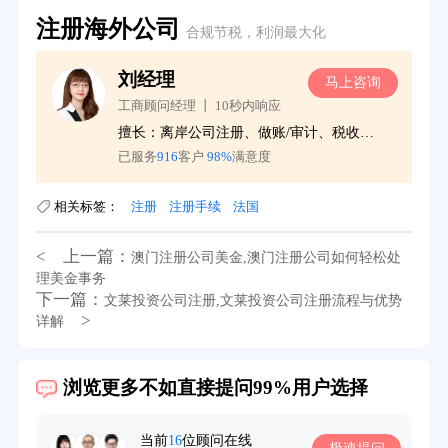
注册海外公司
合规节税，利润最大化
刘经理
询
马上咨询
工商顾问经理 丨 10秒内响应
更
擅长：离岸公司注册、做账/审计、税收服务
已服务
916
客户
98%
满意度
相关标签：
注册
注册手续
法国
39分钟前用户提问：
在英国可以注册空壳公司吗？
< 上一篇：
澳门注册公司美金,澳门注册公司如何轻松处
3分钟前用户提问：
注册新加坡公司要求？
理美金事务
下一篇：
文莱投资公司注册,文莱投资公司注册流程与优势
6分钟前用户提问：
注册香港公司需要哪些条件？
>
详解
8分钟前用户提问：
开曼公司财报要审计吗？
浏览更多不如直接提问99%用户选择
12分钟前用户提问：
香港公司所得税税率是多少？
16分钟前用户提问：
萨摩亚注册公司要多久？
当前
16
位顾问在线
极速提问