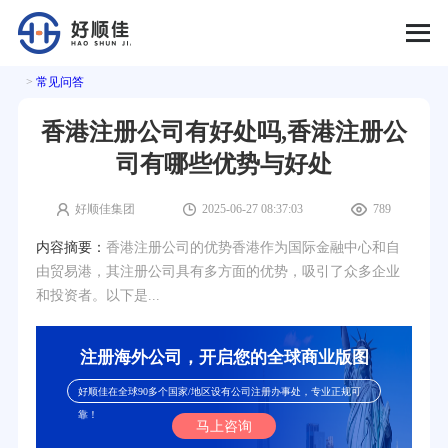
>
常见问答
香港注册公司有好处吗,香港注册公
司有哪些优势与好处
好顺佳集团
2025-06-27 08:37:03
789
内容摘要：
香港注册公司的优势香港作为国际金融中心和自
由贸易港，其注册公司具有多方面的优势，吸引了众多企业
和投资者。以下是...
注册海外公司，开启您的全球商业版图
好顺佳在全球90多个国家/地区设有公司注册办事处，专业正规可
靠！
马上咨询