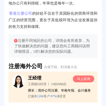
地办公只有利得税，年审也是每年一次。
香港注册公司
的好处不仅在于其国际化的营商环境和
广泛的经营范围，更在于其低税环境为企业发展提供
的有力支持和保障。
注册不同地区的公司，详情会有所差异，为
了快速解决您的问题，建议您向工商顾问说明
详细情况，1对1解决您的实际问题。
注册海外公司
合规节税，利润最大化
王经理
询
马上咨询
工商顾问经理 丨 10秒内响应
擅长：境外公司注册、年检年报、会计服务
已服务
1266
客户
97%
满意度