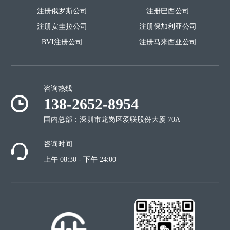
注册俄罗斯公司
注册巴西公司
注册安圭拉公司
注册保加利亚公司
BVI注册公司
注册马来西亚公司
咨询热线
138-2652-8954
国内总部：深圳市龙岗区爱联股份大厦 70A
咨询时间
上午 08:30 - 下午 24:00