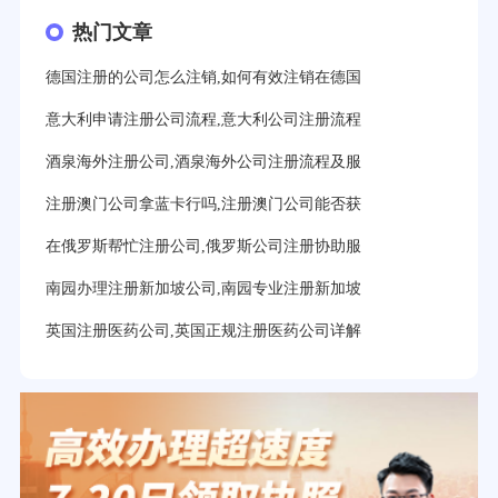
热门文章
德国注册的公司怎么注销,如何有效注销在德国
意大利申请注册公司流程,意大利公司注册流程
酒泉海外注册公司,酒泉海外公司注册流程及服
注册澳门公司拿蓝卡行吗,注册澳门公司能否获
在俄罗斯帮忙注册公司,俄罗斯公司注册协助服
南园办理注册新加坡公司,南园专业注册新加坡
英国注册医药公司,英国正规注册医药公司详解