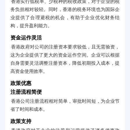
香港实行低税率、少税种的税收政策，对于企业的税
务负担相对较轻。同时，香港的税务环境也为国际企
业提供了合理避税的机会，有助于企业优化财务结
构，提升盈利能力。
资金运作灵活
香港政府对公司的注册资本要求较低，且无需验资，
这为企业提供了更大的资金运作空间。企业可以根据
自身需要灵活调整注册资本，降低初期投入成本，提
高资金使用效率。
政策优惠
注册流程简便
香港公司注册流程相对简单，审批时间短，为企业节
省了时间和成本。
政策支持