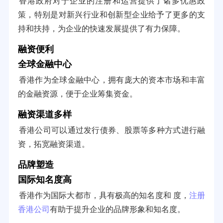
香港政府对于企业的注册和运营提供了诸多优惠政
策，特别是对新兴行业和创新型企业给予了更多的支
持和扶持，为企业的快速发展提供了有力保障。
融资便利
全球金融中心
香港作为全球金融中心，拥有庞大的资本市场和丰富
的金融资源，便于企业筹集资金。
融资渠道多样
香港公司可以通过发行债券、股票等多种方式进行融
资，拓宽融资渠道。
品牌塑造
国际知名度高
香港作为国际大都市，具有极高的知名度和 度，
注册
香港公司
有助于提升企业的品牌形象和知名度。