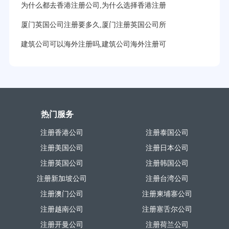
为什么都去香港注册公司,为什么选择香港注册
厦门英国公司注册要多久,厦门注册英国公司所
建筑公司可以海外注册吗,建筑公司海外注册可
热门服务
注册香港公司
注册泰国公司
注册美国公司
注册日本公司
注册英国公司
注册韩国公司
注册新加坡公司
注册台湾公司
注册澳门公司
注册柬埔寨公司
注册越南公司
注册塞舌尔公司
注册开曼公司
注册荷兰公司