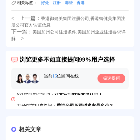
相关标签：
好处
注册
哪些
香港
< 上一篇：
香港御健美集团注册公司,香港御健美集团注
册公司官方认证信息
下一篇：
美国加州公司注册条件,美国加州企业注册要求详
>
解
39分钟前用户提问：
在英国可以注册空壳公司吗？
浏览更多不如直接提问99%用户选择
3分钟前用户提问：
注册新加坡公司要求？
6分钟前用户提问：
注册香港公司需要哪些条件？
当前
16
位顾问在线
极速提问
8分钟前用户提问：
开曼公司财报要审计吗？
12分钟前用户提问：
香港公司所得税税率是多少？
16分钟前用户提问：
萨摩亚注册公司要多久？
19分钟前用户提问：
美国公司的流程及费用？
相关文章
21分钟前用户提问：
注册塞舌尔公司条件有哪些？