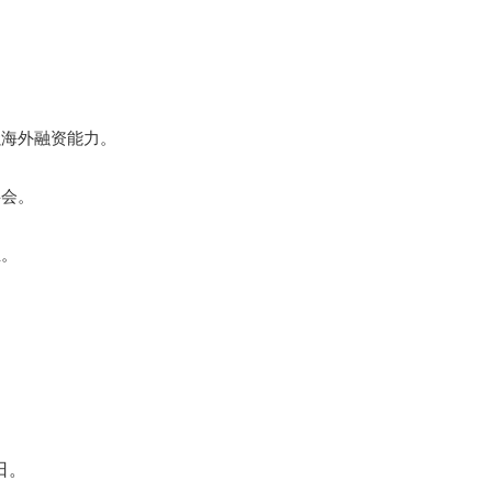
强海外融资能力。
事会。
业。
日。