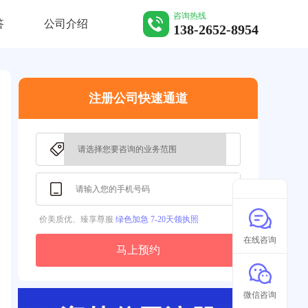
咨询热线
答
公司介绍
138-2652-8954
注册公司快速通道
价美质优、臻享尊服
绿色加急 7-20天领执照
在线咨询
马上预约
微信咨询