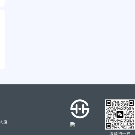
大厦
微信扫一扫