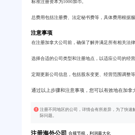
标准注册资本为1000加币。
总费用包括注册费、法定秘书费等，具体费用根据
注意事项
在注册加拿大公司前，确保了解并满足所有相关法
选择合适的公司类型和注册地点，以适应公司的经
定期更新公司信息，包括股东变更、经营范围调整
通过以上步骤和注意事项，您可以有效地在加拿
注册不同地区的公司，详情会有所差异，为了快速解
际问题。
注册海外公司
合规节税，利润最大化