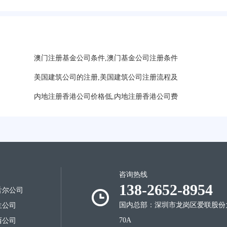
澳门注册基金公司条件,澳门基金公司注册条件
美国建筑公司的注册,美国建筑公司注册流程及
内地注册香港公司价格低,内地注册香港公司费
咨询热线
138-2652-8954
舌尔公司
好？
国内总部：深圳市龙岗区爱联股份
兰公司
70A
西公司