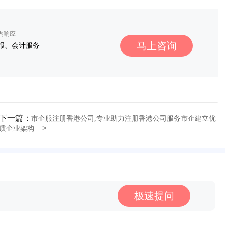
秒内响应
马上咨询
报、会计服务
下一篇：
市企服注册香港公司,专业助力注册香港公司服务市企建立优
>
质企业架构
极速提问