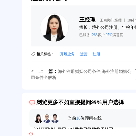
王经理
工商顾问经理 丨 10
询
擅长：境外公司注册、年检年
已服务
1266
客户
97%
满意度
相关标签：
开展业务
运营
注册
< 上一篇：
海外注册婚姻公司条件,海外注册婚姻公
司条件全解析
39分钟前用户提问：
在英国可以注册空壳公司吗？
3分钟前用户提问：
注册新加坡公司要求？
浏览更多不如直接提问99%用户选择
6分钟前用户提问：
注册香港公司需要哪些条件？
当前
16
位顾问在线
8分钟前用户提问：
开曼公司财报要审计吗？
12分钟前用户提问：
香港公司所得税税率是多少？