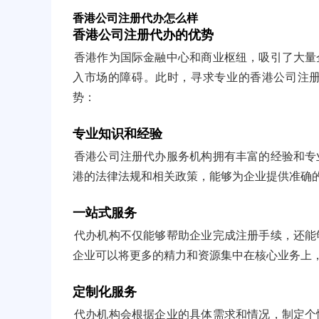
香港公司注册代办怎么样
香港公司注册代办的优势
香港作为国际金融中心和商业枢纽，吸引了大量
入市场的障碍。此时，寻求专业的香港公司注
势：
专业知识和经验
香港公司注册代办服务机构拥有丰富的经验和专
港的法律法规和相关政策，能够为企业提供准确
一站式服务
代办机构不仅能够帮助企业完成注册手续，还能
企业可以将更多的精力和资源集中在核心业务上
定制化服务
代办机构会根据企业的具体需求和情况，制定个