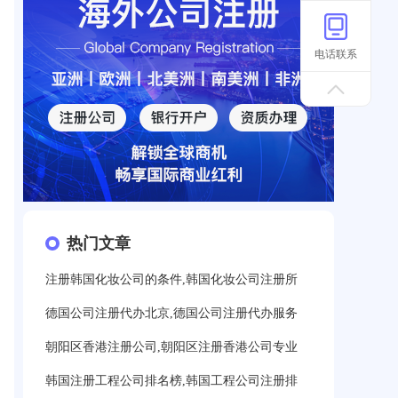
电话联系
热门文章
注册韩国化妆公司的条件,韩国化妆公司注册所
德国公司注册代办北京,德国公司注册代办服务
朝阳区香港注册公司,朝阳区注册香港公司专业
韩国注册工程公司排名榜,韩国工程公司注册排