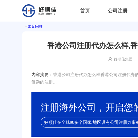
首页
公司注册
>
常见问答
香港公司注册代办怎么样,
好顺佳集团
内容摘要：
香港公司注册代办怎么样香港公司注册代办
复杂的注册...
注册海外公司，开启您
好顺佳在全球90多个国家/地区设有公司注册办事