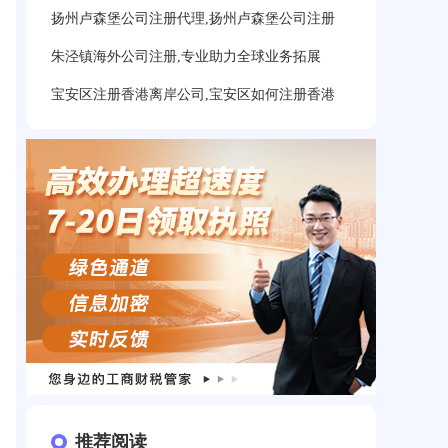
扬州卢森堡公司注册代理,扬州卢森堡公司注册
朱泾镇海外公司注册,专业助力全球业务拓展
宝安区注册香港离岸公司,宝安区如何注册香港
推荐阅读