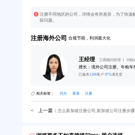
注册不同地区的公司，详情会有所差异，为了快速解
际问题。
注册海外公司
合规节税，利润最大化
王经理
工商顾问经理 丨 10
询
擅长：境外公司注册、年检年
已服务
1266
客户
97%
满意度
相关标签：
代办
香港
注册
< 上一篇：
怎么新加坡注册公司,新加坡公司注册步
39分钟前用户提问：
在英国可以注册空壳公司吗？