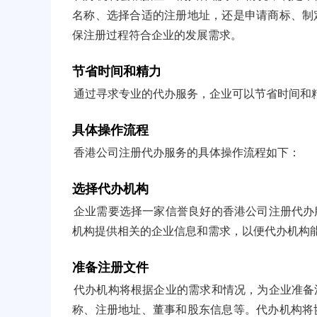
名称、选择合适的注册地址，还是申请商标、制
保注册过程符合企业的发展需求。
节省时间和精力
通过寻求专业的代办服务，企业可以节省时间和
具体操作流程
香港公司注册代办服务的具体操作流程如下：
选择代办机构
企业需要选择一家信誉良好的香港公司注册代办
机构提供相关的企业信息和需求，以便代办机构
准备注册文件
代办机构将根据企业的需求和情况，为企业准备
称、注册地址、董事和股东信息等。代办机构将