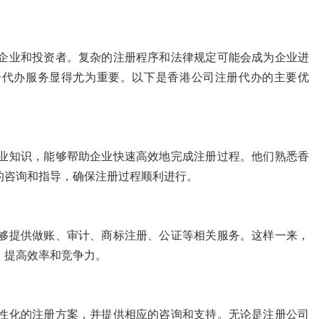
企业和投资者。复杂的注册程序和法律规定可能会成为企业进
册代办服务显得尤为重要。以下是香港公司注册代办的主要优
业知识，能够帮助企业快速高效地完成注册过程。他们熟悉香
的咨询和指导，确保注册过程顺利进行。
够提供做账、审计、商标注册、公证等相关服务。这样一来，
，提高效率和竞争力。
性化的注册方案，并提供相应的咨询和支持。无论是注册公司