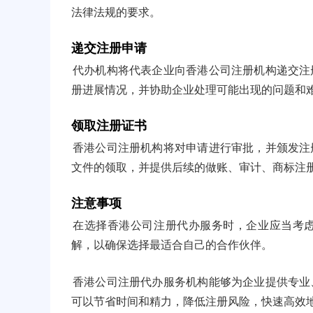
法律法规的要求。
递交注册申请
代办机构将代表企业向香港公司注册机构递交注
册进展情况，并协助企业处理可能出现的问题和
领取注册证书
香港公司注册机构将对申请进行审批，并颁发注
文件的领取，并提供后续的做账、审计、商标注
注意事项
在选择香港公司注册代办服务时，企业应当考
解，以确保选择最适合自己的合作伙伴。
香港公司注册代办服务机构能够为企业提供专业
可以节省时间和精力，降低注册风险，快速高效