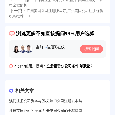
3分钟前用户提问：
注册新加坡公司要求？
司全程解析
下一篇：
广州美国公司注册哪里好,广州美国公司注册优质
6分钟前用户提问：
注册香港公司需要哪些条件？
>
机构推荐
8分钟前用户提问：
开曼公司财报要审计吗？
浏览更多不如直接提问99%用户选择
12分钟前用户提问：
香港公司所得税税率是多少？
16分钟前用户提问：
萨摩亚注册公司要多久？
当前
16
位顾问在线
极速提问
19分钟前用户提问：
美国公司的流程及费用？
21分钟前用户提问：
注册塞舌尔公司条件有哪些？
23分钟前用户提问：
注册英国公司需要多少费用？
25分钟前用户提问：
塞浦路斯注册公司安全吗？
相关文章
27分钟前用户提问：
注册BVI公司所需资料和流程？
澳门注册公司资本与股权,澳门公司注册资本与
31分钟前用户提问：
在迪拜注册公司需要什么条件？
注册英国公司的措施,注册英国公司的全程指南