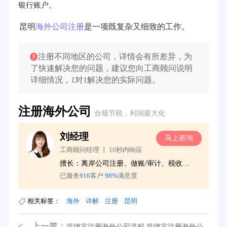
银行账户。
昆明
海外公司注册
是一项既复杂又细致的工作。
注册不同地区的公司，详情会有所差异，为
了快速解决您的问题，建议您向工商顾问说明
详细情况，1对1解决您的实际问题。
注册海外公司
合规节税，利润最大化
刘经理
询
马上咨询
工商顾问经理 丨 10秒内响应
更
擅长：离岸公司注册、做账/审计、税收服务
已服务
916
客户
98%
满意度
相关标签：
海外
详解
注册
昆明
39分钟前用户提问：
在英国可以注册空壳公司吗？
< 上一篇：
菲律宾注册海外公司流程,菲律宾注册海外公