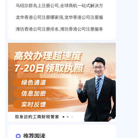
马绍尔群岛上注册公司,全球商机一站式解决方
龙华香港公司注册哪家强,龙华香港公司注册服
潍坊香港公司注册排名,潍坊香港公司注册服务
推荐阅读