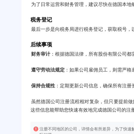
为了日常运营和财务管理，建议尽快在德国本地
税务登记
最后一步是向税务局进行税务登记，获取税号，
后续事项
财务审计
：根据德国法律，所有股份有限公司都
遵守劳动法规定
：如果公司雇佣员工，则需严格
保持合规性
：定期更新公司信息，确保所有注册
虽然德国公司注册流程相对复杂，但只要提前做
这些信息能帮助您快速有效地完成德国公司的注
注册不同地区的公司，详情会有所差异，为了快速解