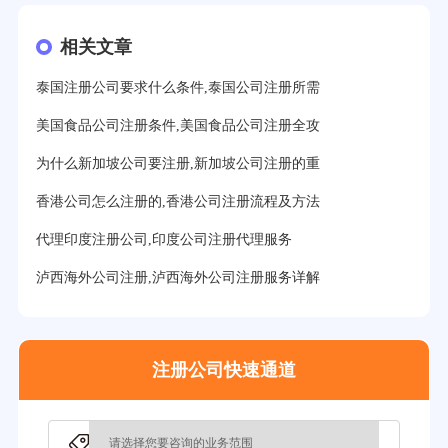
16分钟前用户提问：
萨摩亚注册公司要多久？
相关文章
19分钟前用户提问：
美国公司的流程及费用？
泰国注册公司要求什么条件,泰国公司注册所需
21分钟前用户提问：
注册塞舌尔公司条件有哪些？
美国食品公司注册条件,美国食品公司注册全攻
23分钟前用户提问：
注册英国公司需要多少费用？
为什么新加坡公司要注册,新加坡公司注册的重
25分钟前用户提问：
塞浦路斯注册公司安全吗？
香港公司怎么注册的,香港公司注册流程及方法
27分钟前用户提问：
注册BVI公司所需资料和流程？
代理印度注册公司,印度公司注册代理服务
31分钟前用户提问：
在迪拜注册公司需要什么条件？
泸西海外公司注册,泸西海外公司注册服务详解
32分钟前用户提问：
注册美国公司详细流程有？
35分钟前用户提问：
怎么注册新加坡公司？
注册公司快速通道
37分钟前用户提问：
在美国注册公司选择哪个州比较好？
39分钟前用户提问：
在英国可以注册空壳公司吗？