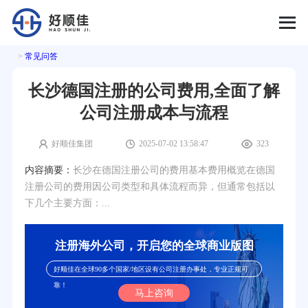
>
常见问答
长沙德国注册的公司费用,全面了解
公司注册成本与流程
好顺佳集团
2025-07-02 13:58:47
323
内容摘要：
长沙在德国注册公司的费用基本费用概览在德国
注册公司的费用因公司类型和具体流程而异，但通常包括以
下几个主要方面：...
注册海外公司，开启您的全球商业版图
好顺佳在全球90多个国家/地区设有公司注册办事处，专业正规可
靠！
马上咨询