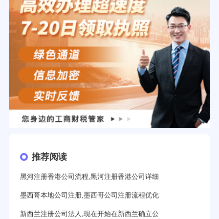
推荐阅读
黑河注册香港公司流程,黑河注册香港公司详细
墨西哥本地公司注册,墨西哥公司注册流程优化
新西兰注册公司法人,现在开始在新西兰确立公