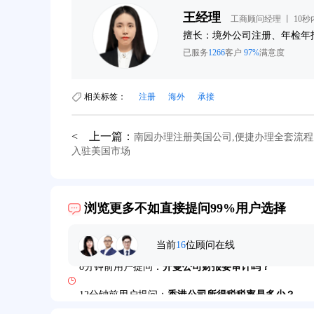
王经理
工商顾问经理 丨 10
询
擅长：境外公司注册、年检年
已服务
1266
客户
97%
满意度
相关标签：
注册
海外
承接
< 上一篇：
南园办理注册美国公司,便捷办理全套流
入驻美国市场
39分钟前用户提问：
在英国可以注册空壳公司吗？
3分钟前用户提问：
注册新加坡公司要求？
浏览更多不如直接提问99%用户选择
6分钟前用户提问：
注册香港公司需要哪些条件？
当前
16
位顾问在线
8分钟前用户提问：
开曼公司财报要审计吗？
12分钟前用户提问：
香港公司所得税税率是多少？
16分钟前用户提问：
萨摩亚注册公司要多久？