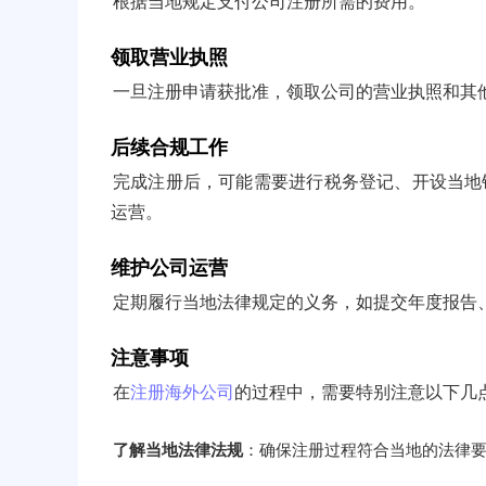
根据当地规定支付公司注册所需的费用。
领取营业执照
一旦注册申请获批准，领取公司的营业执照和其
后续合规工作
完成注册后，可能需要进行税务登记、开设当地
运营。
维护公司运营
定期履行当地法律规定的义务，如提交年度报告
注意事项
在
注册海外公司
的过程中，需要特别注意以下几
了解当地法律法规
：确保注册过程符合当地的法律