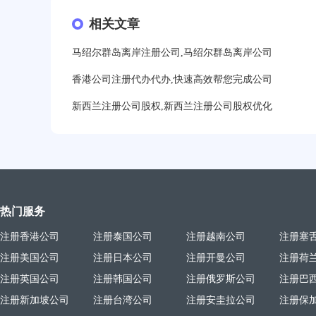
19分钟前用户提问：
相关文章
美国公司的流程及费用？
21分钟前用户提问：
注册塞舌尔公司条件有哪些？
马绍尔群岛离岸注册公司,马绍尔群岛离岸公司
23分钟前用户提问：
注册英国公司需要多少费用？
香港公司注册代办代办,快速高效帮您完成公司
新西兰注册公司股权,新西兰注册公司股权优化
25分钟前用户提问：
塞浦路斯注册公司安全吗？
27分钟前用户提问：
注册BVI公司所需资料和流程？
31分钟前用户提问：
在迪拜注册公司需要什么条件？
32分钟前用户提问：
注册美国公司详细流程有？
热门服务
35分钟前用户提问：
怎么注册新加坡公司？
注册香港公司
注册泰国公司
注册越南公司
注册塞
37分钟前用户提问：
在美国注册公司选择哪个州比较
注册美国公司
注册日本公司
注册开曼公司
注册荷
39分钟前用户提问：
在英国可以注册空壳公司吗？
注册英国公司
注册韩国公司
注册俄罗斯公司
注册巴
注册新加坡公司
注册台湾公司
注册安圭拉公司
注册保
3分钟前用户提问：
注册新加坡公司要求？