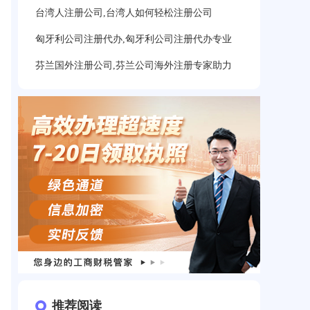
台湾人注册公司,台湾人如何轻松注册公司
匈牙利公司注册代办,匈牙利公司注册代办专业
芬兰国外注册公司,芬兰公司海外注册专家助力
推荐阅读