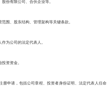
、股份有限公司、合伙企业等。
营范围、股东结构、管理架构等关键条款。
人作为公司的法定代表人。
始投资资金。
注册申请，包括公司章程、投资者身份证明、法定代表人任命