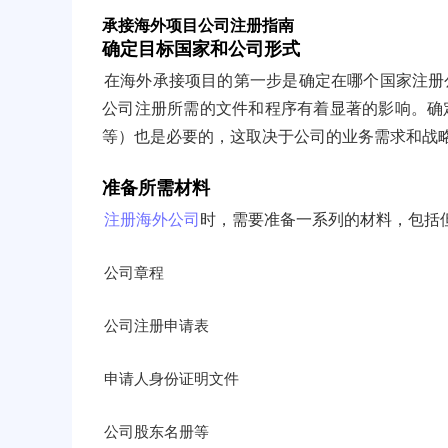
承接海外项目公司注册指南
确定目标国家和公司形式
在海外承接项目的第一步是确定在哪个国家注册
公司注册所需的文件和程序有着显著的影响。确
等）也是必要的，这取决于公司的业务需求和战
准备所需材料
注册海外公司
时，需要准备一系列的材料，包括
公司章程
公司注册申请表
申请人身份证明文件
公司股东名册等