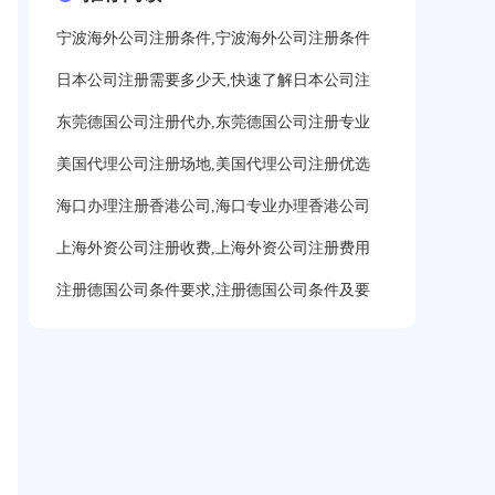
宁波海外公司注册条件,宁波海外公司注册条件
日本公司注册需要多少天,快速了解日本公司注
东莞德国公司注册代办,东莞德国公司注册专业
美国代理公司注册场地,美国代理公司注册优选
海口办理注册香港公司,海口专业办理香港公司
上海外资公司注册收费,上海外资公司注册费用
注册德国公司条件要求,注册德国公司条件及要