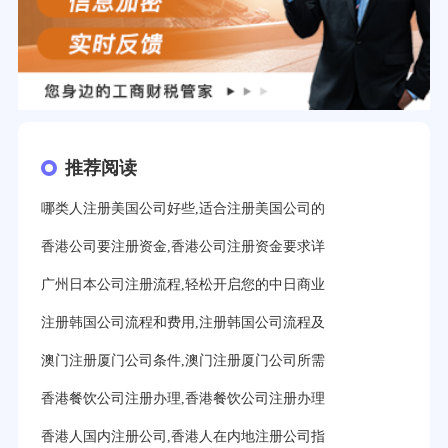
推荐阅读
哪类人注册美国公司好些,适合注册美国公司的
香港公司要注册资金,香港公司注册资金要求详
广州日本公司注册流程,轻松开启您的中日商业
注册韩国公司流程和费用,注册韩国公司流程及
澳门注册厦门公司条件,澳门注册厦门公司所需
香港餐饮公司注册办理,香港餐饮公司注册办理
香港人国内注册公司,香港人在内地注册公司指