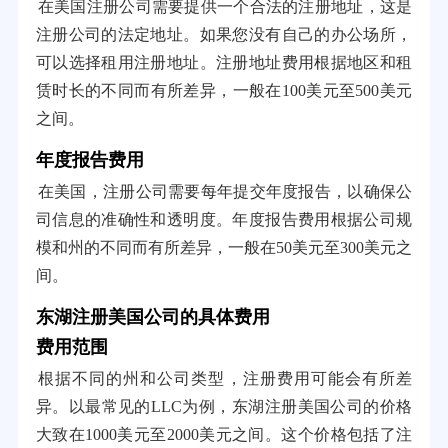
在美国注册公司需要提供一个合法的注册地址，这是
注册公司的法定地址。如果您没有自己的办公场所，
可以选择租用注册地址。注册地址费用根据地区和租
赁时长的不同而有所差异，一般在100美元至500美元
之间。
年度报告费用
在美国，注册公司需要每年提交年度报告，以确保公
司信息的准确性和透明度。年度报告费用根据公司规
模和州的不同而有所差异，一般在50美元至300美元之
间。
东湖注册美国公司的具体费用
费用范围
根据不同的州和公司类型，注册费用可能会有所差
异。以最常见的LLC为例，东湖注册美国公司的价格
大致在1000美元至2000美元之间。这个价格包括了注