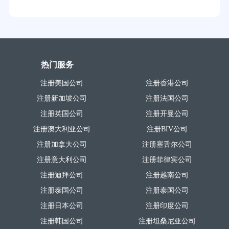
热门服务
注册美国公司
注册香港公司
注册新加坡公司
注册法国公司
注册英国公司
注册开曼公司
注册澳大利亚公司
注册BIV公司
注册加拿大公司
注册塞舌尔公司
注册意大利公司
注册菲律宾公司
注册迪拜公司
注册越南公司
注册泰国公司
注册泰国公司
注册日本公司
注册印度公司
注册韩国公司
注册坦桑尼亚公司