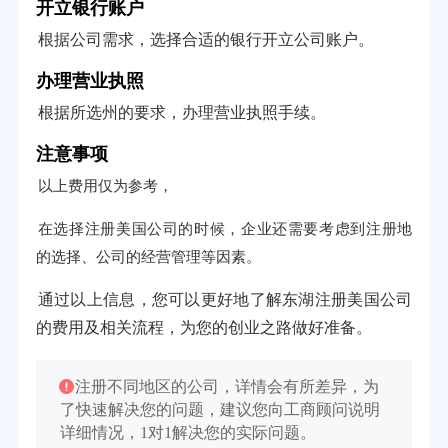
开立银行账户
根据公司需求，选择合适的银行开立公司账户。
办理营业执照
根据所选州的要求，办理营业执照手续。
注意事项
以上费用仅为参考，
在选择注册美国公司的时候，企业还需要考虑到注册地
的选择、公司的经营管理等因素。
通过以上信息，您可以更好地了解东湖注册美国公司
的费用及相关流程，为您的创业之路做好准备。
注册不同地区的公司，详情会有所差异，为
了快速解决您的问题，建议您向工商顾问说明
详细情况，1对1解决您的实际问题。