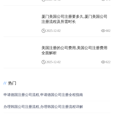
厦门美国公司注册要多久,厦门美国公司
注册流程及所需时长
2025-12-02
602
美国注册的公司费用,美国公司注册费用
全面解析
2025-12-02
622
热门
申请德国注册公司流程,申请德国公司注册全程指南
办理韩国公司注册流程,办理韩国公司注册流程详解