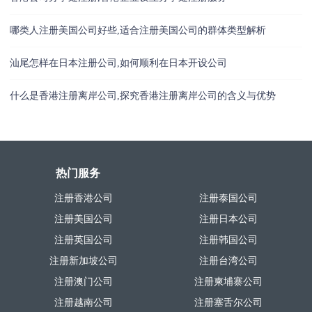
哪类人注册美国公司好些,适合注册美国公司的群体类型解析
汕尾怎样在日本注册公司,如何顺利在日本开设公司
什么是香港注册离岸公司,探究香港注册离岸公司的含义与优势
热门服务
注册香港公司
注册泰国公司
注册美国公司
注册日本公司
注册英国公司
注册韩国公司
注册新加坡公司
注册台湾公司
注册澳门公司
注册柬埔寨公司
注册越南公司
注册塞舌尔公司