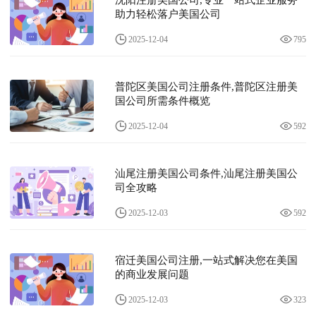
助力轻松落户美国公司
2025-12-04
795
普陀区美国公司注册条件,普陀区注册美
国公司所需条件概览
2025-12-04
592
汕尾注册美国公司条件,汕尾注册美国公
司全攻略
2025-12-03
592
宿迁美国公司注册,一站式解决您在美国
的商业发展问题
2025-12-03
323