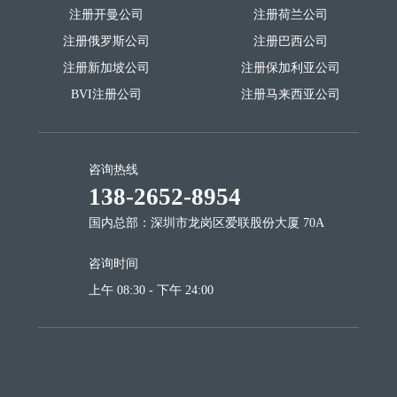
注册开曼公司
注册荷兰公司
注册俄罗斯公司
注册巴西公司
注册新加坡公司
注册保加利亚公司
BVI注册公司
注册马来西亚公司
咨询热线
138-2652-8954
国内总部：深圳市龙岗区爱联股份大厦 70A
咨询时间
上午 08:30 - 下午 24:00