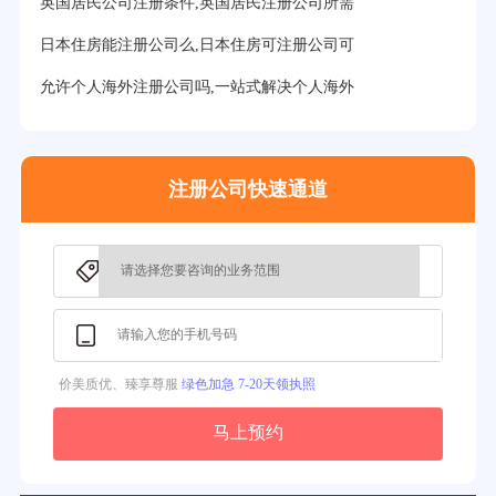
英国居民公司注册条件,英国居民注册公司所需
27分钟前用户提问：
注册BVI公司所需资料和流程？
日本住房能注册公司么,日本住房可注册公司可
31分钟前用户提问：
在迪拜注册公司需要什么条件？
允许个人海外注册公司吗,一站式解决个人海外
32分钟前用户提问：
注册美国公司详细流程有？
35分钟前用户提问：
怎么注册新加坡公司？
注册公司快速通道
37分钟前用户提问：
在美国注册公司选择哪个州比较好？
39分钟前用户提问：
在英国可以注册空壳公司吗？
3分钟前用户提问：
注册新加坡公司要求？
价美质优、臻享尊服
绿色加急 7-20天领执照
马上预约