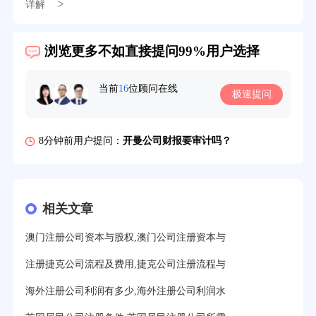
>
详解
浏览更多不如直接提问99%用户选择
39分钟前用户提问：
在英国可以注册空壳公司吗？
3分钟前用户提问：
注册新加坡公司要求？
当前
16
位顾问在线
极速提问
6分钟前用户提问：
注册香港公司需要哪些条件？
8分钟前用户提问：
开曼公司财报要审计吗？
12分钟前用户提问：
香港公司所得税税率是多少？
16分钟前用户提问：
萨摩亚注册公司要多久？
相关文章
19分钟前用户提问：
美国公司的流程及费用？
澳门注册公司资本与股权,澳门公司注册资本与
21分钟前用户提问：
注册塞舌尔公司条件有哪些？
注册捷克公司流程及费用,捷克公司注册流程与
23分钟前用户提问：
注册英国公司需要多少费用？
海外注册公司利润有多少,海外注册公司利润水
25分钟前用户提问：
塞浦路斯注册公司安全吗？