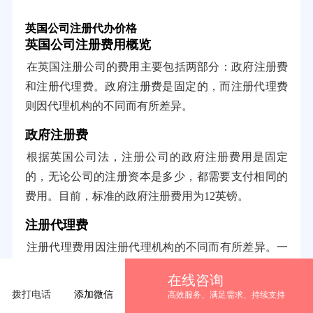
英国公司注册代办价格
英国公司注册费用概览
在英国注册公司的费用主要包括两部分：政府注册费
和注册代理费。政府注册费是固定的，而注册代理费
则因代理机构的不同而有所差异。
政府注册费
根据英国公司法，注册公司的政府注册费用是固定
的，无论公司的注册资本是多少，都需要支付相同的
费用。目前，标准的政府注册费用为12英镑。
注册代理费
注册代理费用因注册代理机构的不同而有所差异。一
般来说，注册代理费用包括注册公司的基本服务费用
在线咨询
和额外服务费用。基本服务费用通常包括公司名称查
拨打电话
添加微信
高效服务、满足需求、持续支持
询、注册地址、公司注册文件等，例如公司章程的制