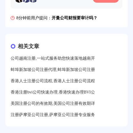
6分钟前用户提问：
注册香港公司需要哪些条件？
8分钟前用户提问：
开曼公司财报要审计吗？
12分钟前用户提问：
香港公司所得税税率是多少？
16分钟前用户提问：
萨摩亚注册公司要多久？
相关文章
19分钟前用户提问：
美国公司的流程及费用？
公司越南注册,一站式服务助您快速落地越南开
21分钟前用户提问：
注册塞舌尔公司条件有哪些？
蚌埠新加坡公司注册代理,蚌埠新加坡公司注册
23分钟前用户提问：
注册英国公司需要多少费用？
香港人士注册公司流程,香港人士注册公司流程
25分钟前用户提问：
塞浦路斯注册公司安全吗？
香港注册bvi公司快速办理,香港快速办理BVI公
27分钟前用户提问：
注册BVI公司所需资料和流程？
美国注册公司的有效期,美国公司注册有效期详
31分钟前用户提问：
在迪拜注册公司需要什么条件？
注册萨摩亚公司注册,萨摩亚公司注册专业服务
32分钟前用户提问：
注册美国公司详细流程有？