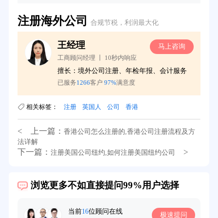
注册海外公司
合规节税，利润最大化
王经理
询
马上咨询
工商顾问经理 丨 10秒内响应
擅长：境外公司注册、年检年报、会计服务
已服务
1266
客户
97%
满意度
相关标签：
注册
英国人
公司
香港
< 上一篇：
香港公司怎么注册的,香港公司注册流程及方
法详解
下一篇：
>
注册美国公司纽约,如何注册美国纽约公司
浏览更多不如直接提问99%用户选择
39分钟前用户提问：
在英国可以注册空壳公司吗？
3分钟前用户提问：
注册新加坡公司要求？
当前
16
位顾问在线
极速提问