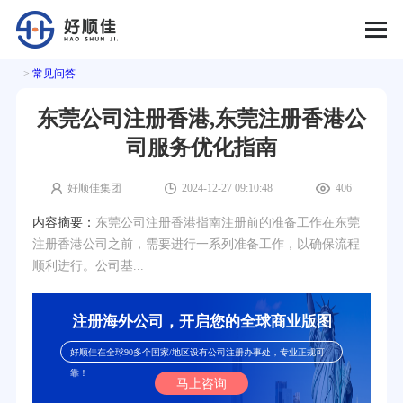
>
常见问答
东莞公司注册香港,东莞注册香港公
司服务优化指南
好顺佳集团
2024-12-27 09:10:48
406
内容摘要：
东莞公司注册香港指南注册前的准备工作在东莞
注册香港公司之前，需要进行一系列准备工作，以确保流程
顺利进行。公司基...
注册海外公司，开启您的全球商业版图
好顺佳在全球90多个国家/地区设有公司注册办事处，专业正规可
靠！
马上咨询