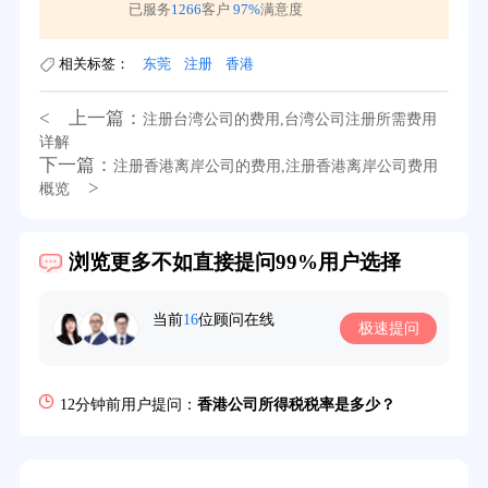
已服务
1266
客户
97%
满意度
相关标签：
东莞
注册
香港
< 上一篇：
注册台湾公司的费用,台湾公司注册所需费用
详解
下一篇：
注册香港离岸公司的费用,注册香港离岸公司费用
>
概览
39分钟前用户提问：
在英国可以注册空壳公司吗？
浏览更多不如直接提问99%用户选择
3分钟前用户提问：
注册新加坡公司要求？
6分钟前用户提问：
注册香港公司需要哪些条件？
当前
16
位顾问在线
极速提问
8分钟前用户提问：
开曼公司财报要审计吗？
12分钟前用户提问：
香港公司所得税税率是多少？
16分钟前用户提问：
萨摩亚注册公司要多久？
19分钟前用户提问：
美国公司的流程及费用？