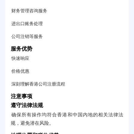
财务管理咨询服务
进出口账务处理
公司注销等服务
服务优势
快速响应
价格优惠
深刻理解香港公司注册流程
注意事项
遵守法律法规
确保所有操作均符合香港和中国内地的相关法律法
规，避免潜在风险。