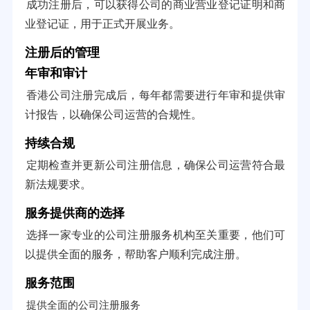
成功注册后，可以获得公司的商业营业登记证明和商
业登记证，用于正式开展业务。
注册后的管理
年审和审计
香港公司注册完成后，每年都需要进行年审和提供审
计报告，以确保公司运营的合规性。
持续合规
定期检查并更新公司注册信息，确保公司运营符合最
新法规要求。
服务提供商的选择
选择一家专业的公司注册服务机构至关重要，他们可
以提供全面的服务，帮助客户顺利完成注册。
服务范围
提供全面的公司注册服务