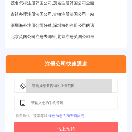
茂名怎样注册韩国公司,茂名注册韩国公司全面
25分钟前用户提问：
塞浦路斯注册公司安全吗？
古镇办理注册法国公司,古镇注册法国公司一站
27分钟前用户提问：
注册BVI公司所需资料和流程？
深圳海外注册公司好处,深圳海外注册公司的诸
31分钟前用户提问：
在迪拜注册公司需要什么条件？
北京英国公司注册去哪里,北京注册英国公司最
32分钟前用户提问：
注册美国公司详细流程有？
35分钟前用户提问：
怎么注册新加坡公司？
注册公司快速通道
37分钟前用户提问：
在美国注册公司选择哪个州比较好？
39分钟前用户提问：
在英国可以注册空壳公司吗？
3分钟前用户提问：
注册新加坡公司要求？
价美质优、臻享尊服
绿色加急 7-20天领执照
马上预约