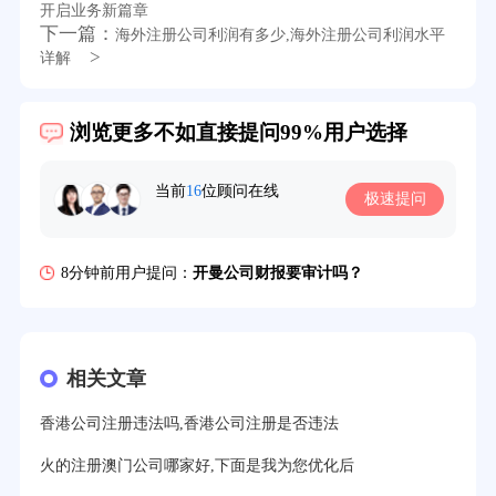
开启业务新篇章
下一篇：
海外注册公司利润有多少,海外注册公司利润水平
>
详解
浏览更多不如直接提问99%用户选择
39分钟前用户提问：
在英国可以注册空壳公司吗？
3分钟前用户提问：
注册新加坡公司要求？
当前
16
位顾问在线
极速提问
6分钟前用户提问：
注册香港公司需要哪些条件？
8分钟前用户提问：
开曼公司财报要审计吗？
12分钟前用户提问：
香港公司所得税税率是多少？
16分钟前用户提问：
萨摩亚注册公司要多久？
相关文章
19分钟前用户提问：
美国公司的流程及费用？
香港公司注册违法吗,香港公司注册是否违法
21分钟前用户提问：
注册塞舌尔公司条件有哪些？
火的注册澳门公司哪家好,下面是我为您优化后
23分钟前用户提问：
注册英国公司需要多少费用？