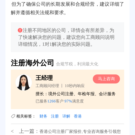
但为了确保公司的长期发展和合规经营，建议详细了
解并遵循相关法规和要求。
注册不同地区的公司，详情会有所差异，为
了快速解决您的问题，建议您向工商顾问说明
详细情况，1对1解决您的实际问题。
注册海外公司
合规节税，利润最大化
王经理
询
马上咨询
工商顾问经理 丨 10秒内响应
擅长：境外公司注册、年检年报、会计服务
已服务
1266
客户
97%
满意度
相关标签：
财务
注册
详解
香港
< 上一篇：
香港公司注册厂家报价,专业咨询服务引领您