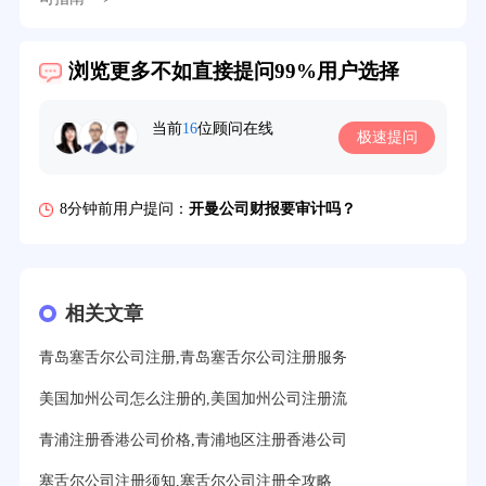
39分钟前用户提问：
在英国可以注册空壳公司吗？
浏览更多不如直接提问99%用户选择
3分钟前用户提问：
注册新加坡公司要求？
当前
16
位顾问在线
极速提问
6分钟前用户提问：
注册香港公司需要哪些条件？
8分钟前用户提问：
开曼公司财报要审计吗？
12分钟前用户提问：
香港公司所得税税率是多少？
16分钟前用户提问：
萨摩亚注册公司要多久？
相关文章
19分钟前用户提问：
美国公司的流程及费用？
21分钟前用户提问：
注册塞舌尔公司条件有哪些？
青岛塞舌尔公司注册,青岛塞舌尔公司注册服务
美国加州公司怎么注册的,美国加州公司注册流
23分钟前用户提问：
注册英国公司需要多少费用？
青浦注册香港公司价格,青浦地区注册香港公司
25分钟前用户提问：
塞浦路斯注册公司安全吗？
塞舌尔公司注册须知,塞舌尔公司注册全攻略