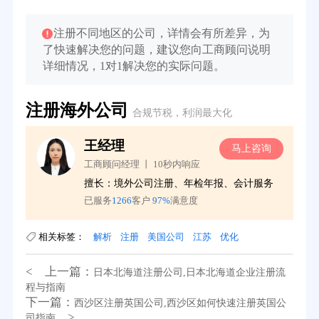
注册不同地区的公司，详情会有所差异，为
了快速解决您的问题，建议您向工商顾问说明
详细情况，1对1解决您的实际问题。
注册海外公司
合规节税，利润最大化
王经理
询
马上咨询
工商顾问经理 丨 10秒内响应
擅长：境外公司注册、年检年报、会计服务
已服务
1266
客户
97%
满意度
相关标签：
解析
注册
美国公司
江苏
优化
< 上一篇：
日本北海道注册公司,日本北海道企业注册流
程与指南
下一篇：
西沙区注册英国公司,西沙区如何快速注册英国公
>
司指南