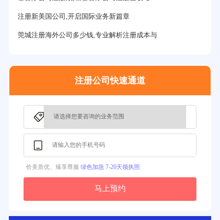
27分钟前用户提问：
注册BVI公司所需资料和流程？
注册新美国公司,开启国际业务新篇章
31分钟前用户提问：
在迪拜注册公司需要什么条件？
莞城注册海外公司多少钱,专业解析注册成本与
32分钟前用户提问：
注册美国公司详细流程有？
35分钟前用户提问：
怎么注册新加坡公司？
37分钟前用户提问：
在美国注册公司选择哪个州比较好？
注册公司快速通道
39分钟前用户提问：
在英国可以注册空壳公司吗？
3分钟前用户提问：
注册新加坡公司要求？
价美质优、臻享尊服
绿色加急 7-20天领执照
马上预约